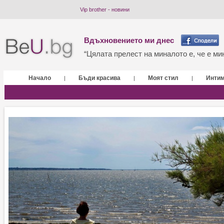
Vip brother - новини
Вдъхновението ми днес
“Цялата прелест на миналото е, че е мин
Начало
Бъди красива
Моят стил
Инти
|
|
|