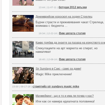
ботуши 2012 връзки
13:44 | 11-07-11 |
Декемврийски хороскоп на зодия Стрелец
Бурни страсти и преживявания чакат Стрелеца, 
внимава с бюджета ...
Виж цялата статия
19:34 | 12-22-16 |
Какво трябва да знаете за пазара на изкуството в
Спекулациите на арт маркета не спират, но
намаляват
Виж цялата статия
18:40 | 12-08-16 |
Sir Sundays в Сакс - само за дами!
Magic Mike приключение!
стриптийз sir sundays magic mike
15:00 | 09-17-16 |
Мачмейкинг - що е то и има ли почва у нас?
Или как се намира идеалната половинка!