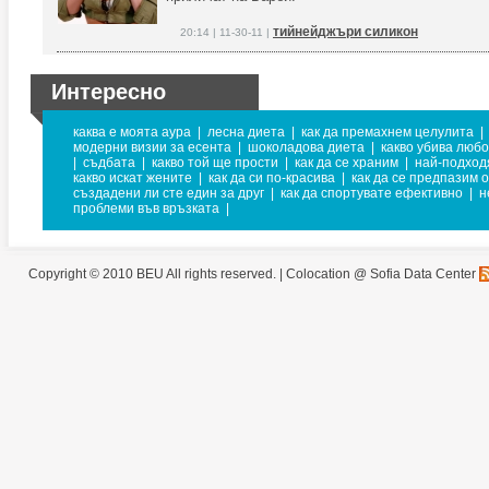
тийнейджъри силикон
20:14 | 11-30-11 |
Интересно
каква е моята аура
|
лесна диета
|
как да премахнем целулита
|
модерни визии за есента
|
шоколадова диета
|
какво убива люб
|
съдбата
|
какво той ще прости
|
как да се храним
|
най-подход
какво искат жените
|
как да си по-красива
|
как да се предпазим о
създадени ли сте един за друг
|
как да спортувате ефективно
|
н
проблеми във връзката
|
Copyright © 2010 BEU All rights reserved. |
Colocation @ Sofia Data Center