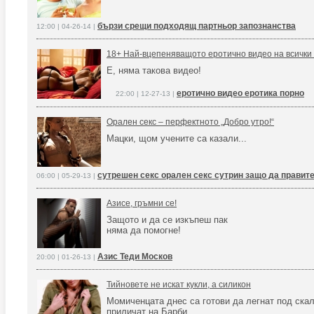
бързи срещи подходящ партньор запознанства
12:00 | 04-26-14 |
18+ Най-вцепеняващото еротично видео на всички
Е, няма такова видео!
еротично видео еротика порно
22:00 | 12-27-13 |
Орален секс – перфектното „Добро утро!“
Мацки, щом учените са казали...
сутрешен секс орален секс сутрин защо да правите
06:00 | 05-29-13 |
Азисе, гръмни се!
Защото и да се изкъпеш пак
няма да помогне!
Азис Теди Москов
20:00 | 01-26-13 |
Тийновете не искат кукли, а силикон
Момиченцата днес са готови да легнат под скал
приличат на Барби.