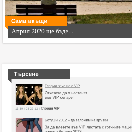
Сама вкъщи
Април 2020 ще бъде...
Търсене
Глория вече не е VIP
Отказаха да я настанят
във VIP сепаре!
Глория VIP
11:30 | 03-25-12 |
Ботуши 2012 – да заложим на връзки
За да влезете във VIP листата с готините мацки,
вашите ботуши 2012!