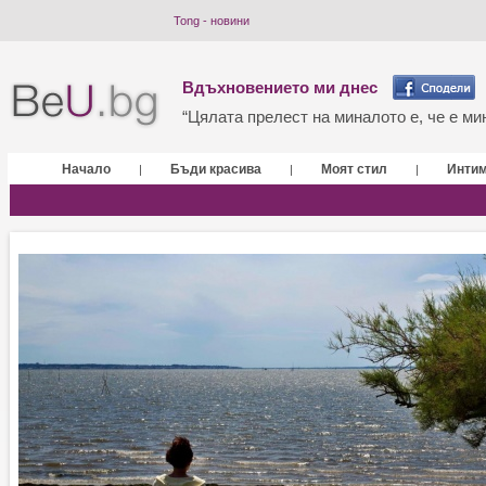
Tong - новини
Вдъхновението ми днес
“Цялата прелест на миналото е, че е мин
Начало
Бъди красива
Моят стил
Инти
|
|
|