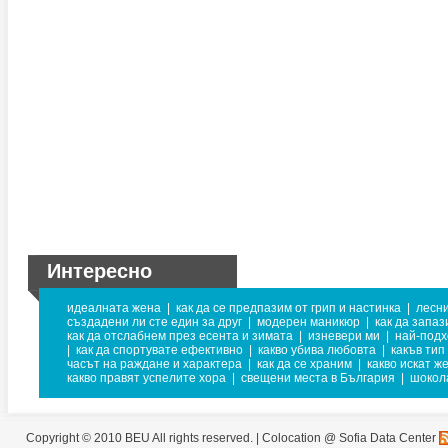
Интересно
идеалната жена
|
как да се предпазим от грип и настинка
|
лесни
създадени ли сте един за друг
|
модерен маникюр
|
как да запа
как да отслабнем през есента и зимата
|
изневери ми
|
най-подх
|
как да спортувате ефективно
|
какво убива любовта
|
какъв тип
часът на раждане и характера
|
как да се храним
|
какво искат ж
какво правят успелите хора
|
свещени места в България
|
шокол
Copyright © 2010 BEU All rights reserved. |
Colocation @ Sofia Data Center