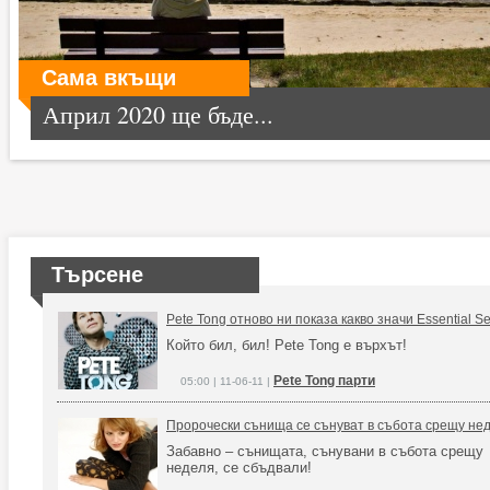
Сама вкъщи
Април 2020 ще бъде...
Търсене
Pete Tong отново ни показа какво значи Essential Se
Който бил, бил! Pete Tong е върхът!
Pete Tong парти
05:00 | 11-06-11 |
Пророчески сънища се сънуват в събота срещу не
Забавно – сънищата, сънувани в събота срещу
неделя, се сбъдвали!