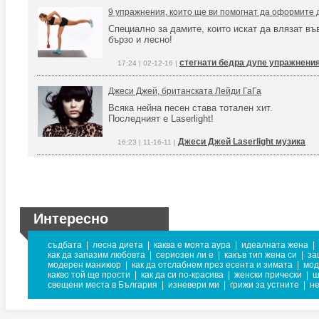
9 упражнения, които ще ви помогнат да оформите 
Специално за дамите, които искат да влязат в
бързо и лесно!
стегнати бедра дупе упражнени
17:24 | 02-12-16 |
Джеси Джей, британската Лейди ГаГа
Всяка нейна песен става тотален хит.
Последният е Laserlight!
Джеси Джей Laserlight музика
16:23 | 11-16-11 |
Интересно
съдбата
|
лесна диета
|
каква е моята аура
|
идеалната жена
|
как да запазим любовта
|
сериозен ли е
|
какъв тип жена си
|
за
модерен маникюр
|
как да отслабнем през есента и зимата
|
мод
какво той ще прости
|
как да си по-красива
|
женски прически
|
ш
свещени места в България
|
изневери ми
|
грижи за устните
|
не