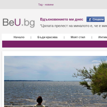
Tag - новини
Вдъхновението ми днес
“Цялата прелест на миналото е, че е мин
Начало
Бъди красива
Моят стил
Инти
|
|
|