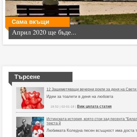
Сама вкъщи
Април 2020 ще бъде...
Търсене
12 Зашеметяващи вечерни рокли за деня на Свети
Идеи за тоалети в деня на любовта
Виж цялата статия
18:52 | 02-01-18 |
Истинската история, която стои зад песента "Бяла
текста й
Любимата Коледна песен всъщност има доста т