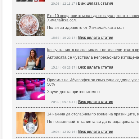
Виж цялата статия
20:08 | 12-11-17 |
Ето 10 неща, които могат да се случат, когато зап
Хималайска сол.
Ползи за здравето от Хималайската сол
Виж цялата статия
15:53 | 10-23-17 |
Консултацията на специалист по хранене, която п
Актрисата се чувствала непрекъснато изтощена 
Виж цялата статия
15:14 | 08-23-17 |
Приемът на Ибупрофен за само една седмица увел
50%
Звучи доста притеснително
Виж цялата статия
20:32 | 05-16-17 |
14 начина да отслабнем по време на празниците, 
Не позволявайте талията ви да плаща цената н
Виж цялата статия
19:04 | 12-02-16 |