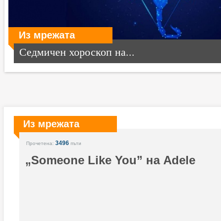
Из мрежата
Седмичен хороскоп на...
Из мрежата
3496
Прочетена:
пъти
„Someone Like You” на Adele