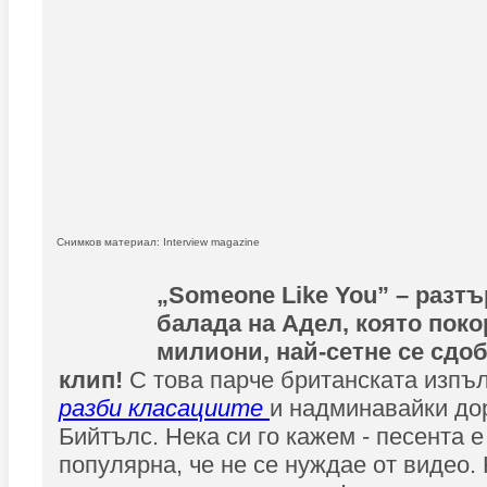
Снимков материал: Interview magazine
„Someone Like You” – разт
балада на Адел, която поко
милиони, най-сетне се сдо
клип!
С това парче британската изпъ
разби класациите
и надминавайки до
Бийтълс. Нека си го кажем - песента е
популярна, че не се нуждае от видео. 