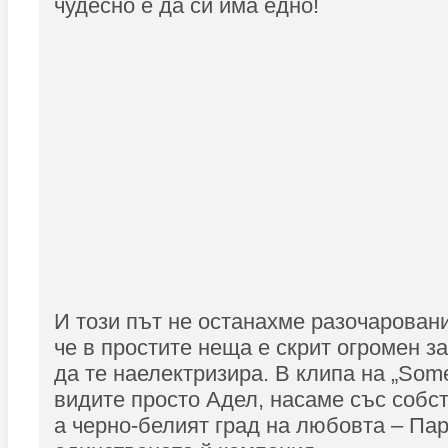
чудесно е да си има едно!
И този път не останахме разочаровани
че в простите неща е скрит огромен з
да те наелектризира. В клипа на „Som
видите просто Адел, насаме със собст
а черно-белият град на любовта – Пар