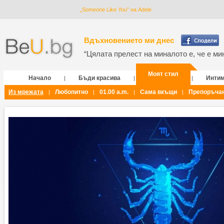
„Someone Like You” на Adele
Вдъхновението ми днес
“Цялата прелест на миналото е, че е мин
Моят стил
Начало
Бъди красива
Инти
|
|
|
Из мрежата
Любопитно
01.00 a.m.
Сама вкъщи
Препоръча
|
|
|
|