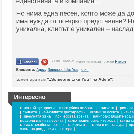
единствената й компания…
Но нима една песен, която може да до
има нужда от по-ярко представяне? Н
уникална, клипът е уникален – наслад
21:00 | 10-01-11
Никол
Източник: BeU.bg | Автор:
Елементи:
Адел
,
Someone Like You
,
клип
Коментари към
"„Someone Like You” на Adele":
Интересно
какво той ще прости
|
какво убива любовта
|
трикчета
|
грижи за
|
съдбата
|
най-силните фотографии
|
обувки за есента
|
изнев
|
идеалната жена
|
прически за есента
|
най-подходящите зодии
модерни визии за есента
|
какво правят успелите хора
|
как да 
как да отслабнем през есента и зимата
|
каква е моята аура
|
пр
часът на раждане и характера
|