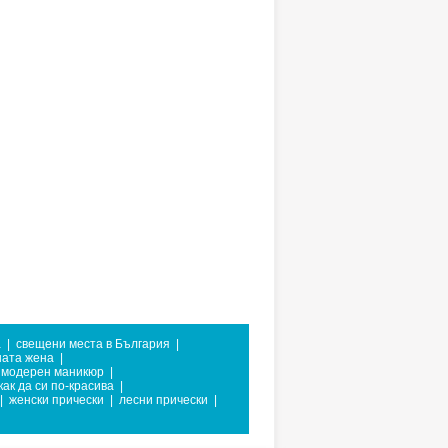
а
|
свещени места в България
|
ата жена
|
модерен маникюр
|
как да си по-красива
|
|
женски прически
|
лесни прически
|