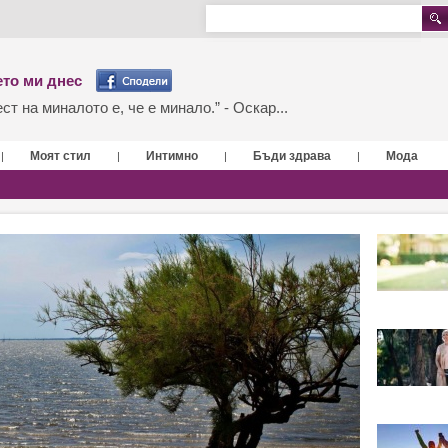
то ми днес
т на миналото е, че е минало.” - Оскар...
Моят стил
Интимно
Бъди здрава
Мода
|
|
|
|