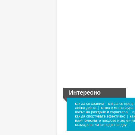
Интересно
как да се храним
|
как да се предп
лесна диета
|
каква е моята аура
часът на раждане и характера
|
п
как да спортувате ефективно
|
ка
най-полезните плодове и зеленчу
създадени ли сте един за друг
|