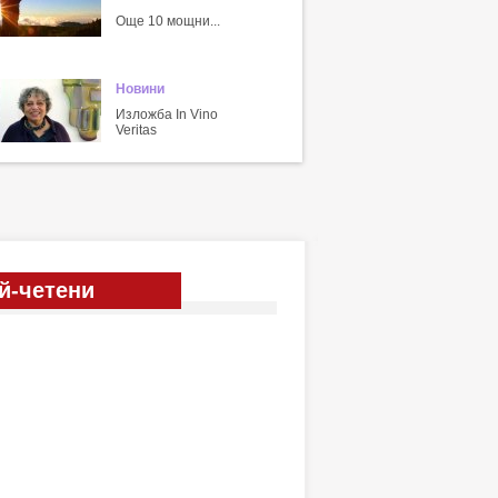
Още 10 мощни...
Новини
Изложба In Vino
Veritas
й-четени