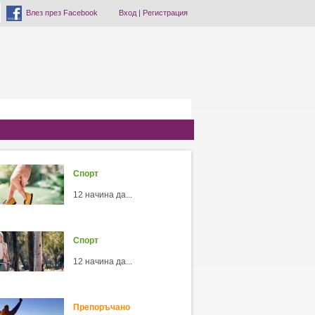
Влез през Facebook
Вход
|
Регистрация
Спорт
12 начина да...
Спорт
12 начина да...
Препоръчано