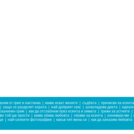
азим от грип и настинка
|
какво искат жените
|
съдбата
|
прически за есент
|
защо се разделят хората
|
най-добрият секс
|
шоколадова диета
|
идеалн
разничен грим
|
как да отслабнем през есента и зимата
|
грижи за устните
|
кво той ще прости
|
какво убива любовта
|
обувки за есента
|
изневери ми
|
ци
|
най-силните фотографии
|
какъв тип жена си
|
как да запазим любовта