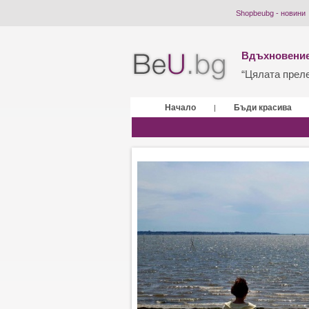
Shopbeubg - новини
Вдъхновение
“Цялата прелес
Начало
Бъди красива
|