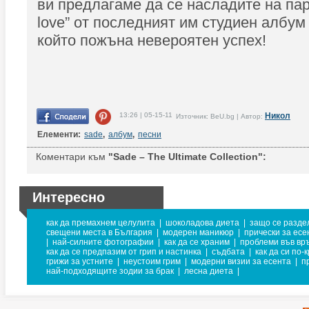
ви предлагаме да се насладите на парч
love” от последният им студиен албум - 
който пожъна невероятен успех!
13:26 | 05-15-11
Никол
Източник: BeU.bg | Автор:
Елементи:
sade
,
албум
,
песни
Коментари към
"Sade – The Ultimate Collection":
Интересно
как да премахнем целулита
|
шоколадова диета
|
защо се разде
свещени места в България
|
модерен маникюр
|
прически за есе
|
най-силните фотографии
|
как да се храним
|
проблеми във вр
как да се предпазим от грип и настинка
|
съдбата
|
как да си по-
грижи за устните
|
неустоим грим
|
модерни визии за есента
|
п
най-подходящите зодии за брак
|
лесна диета
|