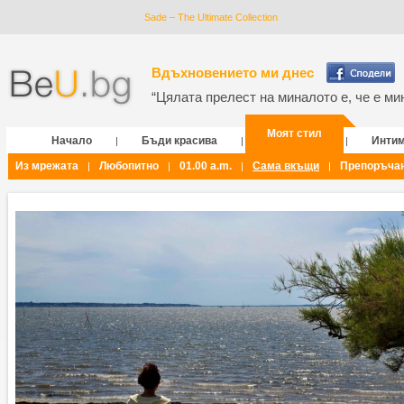
Sade – The Ultimate Collection
Вдъхновението ми днес
“Цялата прелест на миналото е, че е мин
Моят стил
Начало
Бъди красива
Инти
|
|
|
Из мрежата
Любопитно
01.00 a.m.
Сама вкъщи
Препоръча
|
|
|
|