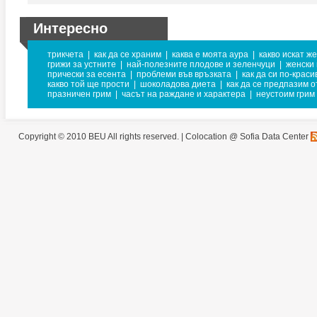
Интересно
трикчета
|
как да се храним
|
каква е моята аура
|
какво искат ж
грижи за устните
|
най-полезните плодове и зеленчуци
|
женски
прически за есента
|
проблеми във връзката
|
как да си по-краси
какво той ще прости
|
шоколадова диета
|
как да се предпазим о
празничен грим
|
часът на раждане и характера
|
неустоим грим
Copyright © 2010 BEU All rights reserved. |
Colocation @ Sofia Data Center