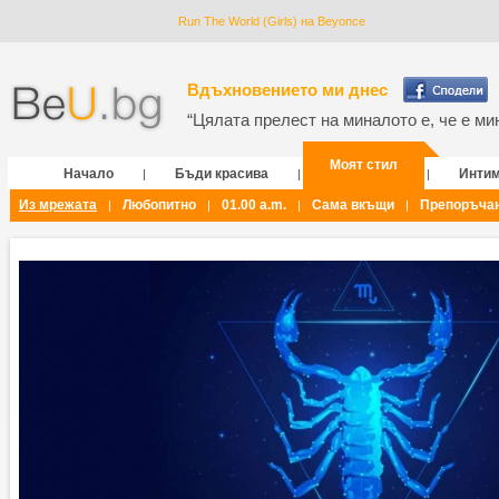
Run The World (Girls) на Beyonce
Вдъхновението ми днес
“Цялата прелест на миналото е, че е мин
Моят стил
Начало
Бъди красива
Инти
|
|
|
Из мрежата
Любопитно
01.00 a.m.
Сама вкъщи
Препоръча
|
|
|
|