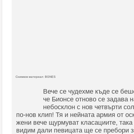
Снимков материал: BGNES
Вече се чудехме къде се беше
че Бионсе отново се задава 
небосклон с нов четвърти со
по-нов клип! Тя и нейната армия от о
жени вече щурмуват класациите, така 
видим дали певицата ще се пребори з