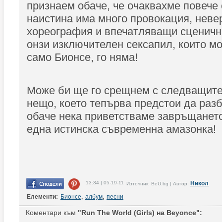
признаем обаче, че очаквахме повече 
наистина има много провокация, неве
хореография и впечатляващи сценични
онзи изключителен сексапил, които м
само Бионсе, го няма!
Може би ще го срещнем с следващите
нещо, което тепърва предстои да разб
обаче нека приветстваме завръщането
една истинска съвременна амазонка!
13:34 | 05-19-11
Никол
Източник: BeU.bg | Автор:
Елементи:
Бионсе
,
албум
,
песни
Коментари към
"Run The World (Girls) на Beyonce":