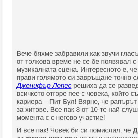
Вече бяхме забравили как звучи гласъ
от толкова време не се бе появявал с
музикалната сцена. Интересното е, ч
прави голямото си завръщане точно сл
Дженифър Лопес
решиха да се развед
всичкото отгоре пее с човека, който 
кариера – Пит Бул! Вярно, че рапърът
за хитове. Все пак 8 от 10-те най-слу
момента с с негово участие!
И все пак! Човек би си помислил, че
Д