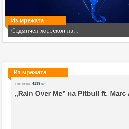
Из мрежата
Седмичен хороскоп на...
Из мрежата
4188
Прочетена:
пъти
„Rain Over Me” на Pitbull ft. Marc