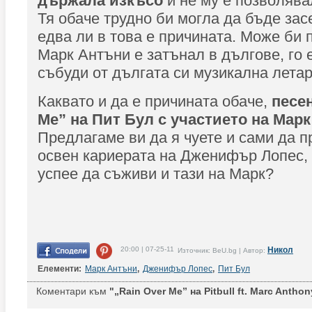
държала изкъсо
и не му е позволява
Тя обаче трудно би могла да бъде зас
едва ли в това е причината. Може би п
Марк Антъни е затънал в дългове, го 
събуди от дългата си музикална летар
Каквато и да е причината обаче,
песен
Me” на Пит Бул с участието на Мар
Предлагаме ви да я чуете и сами да 
освен кариерата на Дженифър Лопес,
успее да съживи и тази на Марк?
20:00 | 07-25-11
Никол
Източник: BeU.bg | Автор:
Елементи:
Марк Антъни
,
Дженифър Лопес
,
Пит Бул
Коментари към
"„Rain Over Me” на Pitbull ft. Marc Anthon