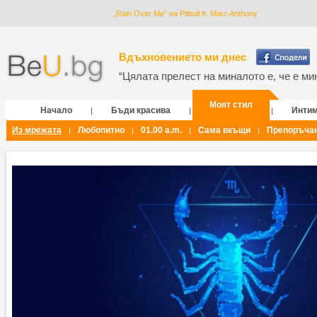
„Rain Over Me” на Pitbull ft. Marc Anthony
Вдъхновението ми днес
“Цялата прелест на миналото е, че е мин
Моят стил
Начало
Бъди красива
Инти
|
|
|
Из мрежата
Любопитно
01.00 a.m.
Сама вкъщи
Препоръча
|
|
|
|