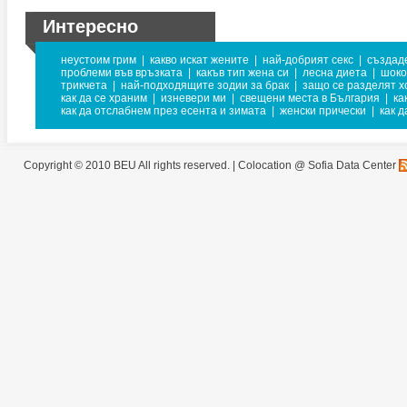
Интересно
неустоим грим
|
какво искат жените
|
най-добрият секс
|
създаде
проблеми във връзката
|
какъв тип жена си
|
лесна диета
|
шоко
трикчета
|
най-подходящите зодии за брак
|
защо се разделят х
как да се храним
|
изневери ми
|
свещени места в България
|
ка
как да отслабнем през есента и зимата
|
женски прически
|
как 
Copyright © 2010 BEU All rights reserved. |
Colocation @ Sofia Data Center