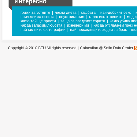
Интересно
грижи за устните
|
лесна диета
|
съдбата
|
най-добрият секс
|
прически за есента
|
неустоим грим
|
какво искат жените
|
модер
какво той ще прости
|
защо се разделят хората
|
какво убива лю
как да запазим любовта
|
изневери ми
|
как да отслабнем през е
най-силните фотографии
|
най-подходящите зодии за брак
|
шо
Copyright © 2010 BEU All rights reserved. |
Colocation @ Sofia Data Center