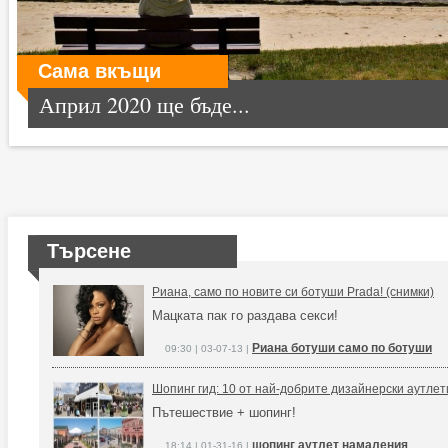
Сама вкъщи
Април 2020 ще бъде...
Търсене
Риана, само по новите си ботуши Prada! (снимки)
Мацката пак го раздава секси!
Риана ботуши само по ботуши
09:30 | 03-07-13 |
Шопинг гид: 10 от най-добрите дизайнерски аутлет
Пътешествие + шопинг!
шопинг аутлет намаления
18:14 | 01-31-16 |