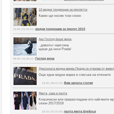
10 модни тенденции за пролетта
Какво ще носим този сезон
модни тенденции за пролет 2015
15:00 | 01-23-15 |
Ако Господ беше жена
..дяволът наистина
щеше да носи Prada!
Господ жена
09:00 | 02-20-12 |
Луксозната модна марка Прада се отказва от живот
Още една модна марка в списъка на етичните
Виж цялата статия
16:32 | 08-15-19 |
Якета, сака и палта
Класически или преразгледани ето най-яките в
сезон 2017/2018
палта якета блейзър
18:10 | 01-15-18 |