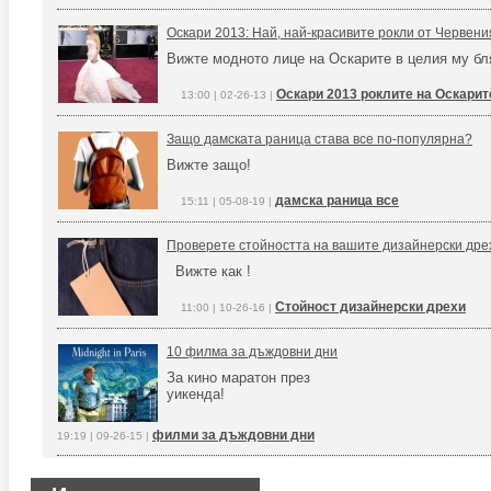
Оскари 2013: Най, най-красивите рокли от Червени
Вижте модното лице на Оскарите в целия му б
Оскари 2013 роклите на Оскари
13:00 | 02-26-13 |
Защо дамската раница става все по-популярна?
Вижте защо!
дамска раница все
15:11 | 05-08-19 |
Проверете стойността на вашите дизайнерски дре
Вижте как !
Стойност дизайнерски дрехи
11:00 | 10-26-16 |
10 филма за дъждовни дни
За кино маратон през
уикенда!
филми за дъждовни дни
19:19 | 09-26-15 |