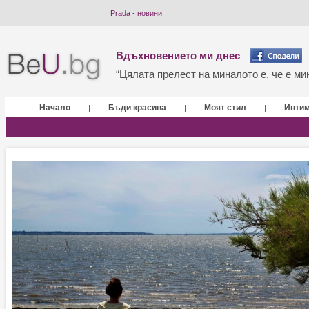
Prada - новини
Вдъхновението ми днес
“Цялата прелест на миналото е, че е мин
Начало
Бъди красива
Моят стил
Инти
|
|
|