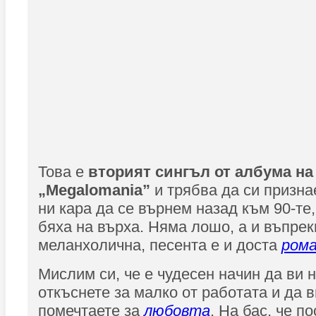
Това е
вторият сингъл от албума на
„Megalomania”
и трябва да си призна
ни кара да се върнем назад към 90-те,
бяха на върха. Няма лошо, а и въпреки
меланхолична, песента е и доста
ром
Мислим си, че е чудесен начин да ви 
откъснете за малко от работата и да 
помечтаете за
любовта
. На бас, че п