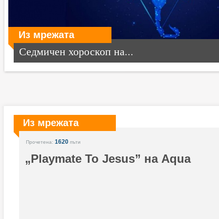
Из мрежата
Седмичен хороскоп на...
Из мрежата
1620
Прочетена:
пъти
„Playmate To Jesus” на Aqua