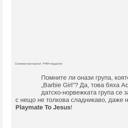
Снимков материал: FHM magazine
Помните ли онази група, коят
„Barbie Girl”? Да, това бяха A
датско-норвежката група се 
с нещо не толкова сладникаво, даже 
Playmate To Jesus
!