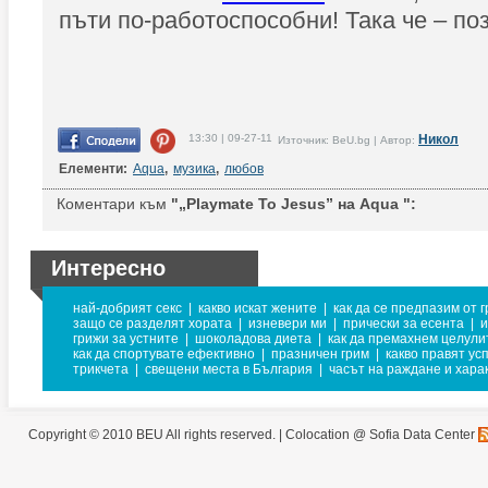
пъти по-работоспособни! Така че – по
13:30 | 09-27-11
Никол
Източник: BeU.bg | Автор:
Елементи:
Aqua
,
музика
,
любов
Коментари към
"„Playmate To Jesus” на Aqua ":
Интересно
най-добрият секс
|
какво искат жените
|
как да се предпазим от 
защо се разделят хората
|
изневери ми
|
прически за есента
|
и
грижи за устните
|
шоколадова диета
|
как да премахнем целули
как да спортувате ефективно
|
празничен грим
|
какво правят ус
трикчета
|
свещени места в България
|
часът на раждане и хара
Copyright © 2010 BEU All rights reserved. |
Colocation @ Sofia Data Center