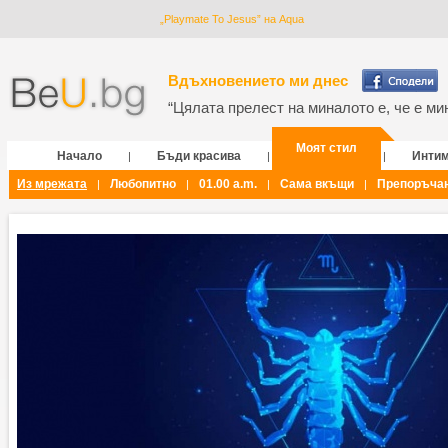
„Playmate To Jesus” на Aqua
Вдъхновението ми днес
“Цялата прелест на миналото е, че е мин
Моят стил
Начало
Бъди красива
Инти
|
|
|
Из мрежата
Любопитно
01.00 a.m.
Сама вкъщи
Препоръча
|
|
|
|