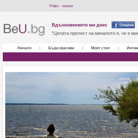
Philips - новини
Вдъхновението ми днес
“Цялата прелест на миналото е, че е мин
Начало
Бъди красива
Моят стил
Инти
|
|
|