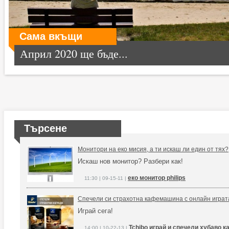
Сама вкъщи
Април 2020 ще бъде...
Търсене
Монитори на еко мисия, а ти искаш ли един от тях?
Искаш нов монитор? Разбери как!
еко монитор philips
11:30 | 09-15-11 |
Спечели си страхотна кафемашина с онлайн играта
Играй сега!
Tchibo играй и спечели хубаво 
14:00 | 10-22-13 |