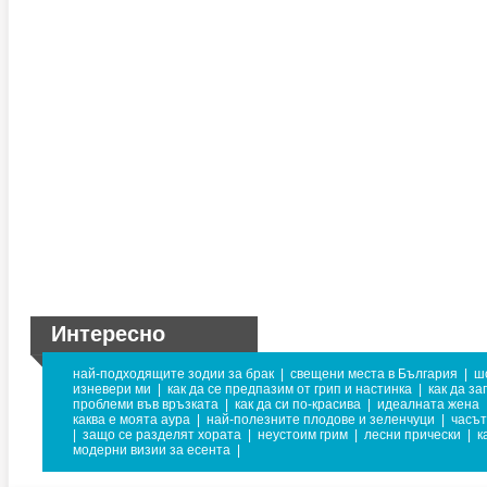
Интересно
най-подходящите зодии за брак
|
свещени места в България
|
ш
изневери ми
|
как да се предпазим от грип и настинка
|
как да з
проблеми във връзката
|
как да си по-красива
|
идеалната жена
каква е моята аура
|
най-полезните плодове и зеленчуци
|
часът
|
защо се разделят хората
|
неустоим грим
|
лесни прически
|
к
модерни визии за есента
|