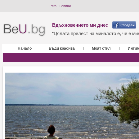
Peta - новини
Вдъхновението ми днес
“Цялата прелест на миналото е, че е мин
Начало
Бъди красива
Моят стил
Инти
|
|
|