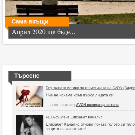
Сама вкъщи
Април 2020 ще бъде...
Търсене
Бруталната истина за козметиката на AVON (Видео
Ние не искаме кръв върху лицата си!
AVON шокираща истина
21:00 | 05-02-13 |
PETA съблече Елизабет Каналис
Елизабет Каналис отново показа голото си тяло
защита на животните!