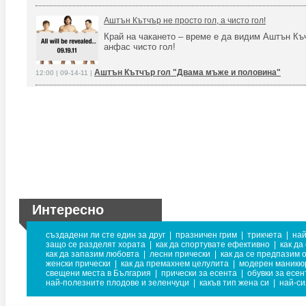
Аштън Кътчър не просто гол, а чисто гол!
Край на чакането – време е да видим Аштън Къ
анфас чисто гол!
Аштън Кътчър гол "Двама мъже и половина"
12:00 | 09-14-11 |
Интересно
създадени ли сте един за друг
|
празничен грим
|
трикчета
|
най
защо се разделят хората
|
как да спортувате ефективно
|
как да
как да запазим любовта
|
лесни прически
|
как да се предпазим о
женски прически
|
как да премахнем целулита
|
модерен маникю
свещени места в България
|
прически за есента
|
обувки за есен
най-полезните плодове и зеленчуци
|
какъв тип жена си
|
най-с