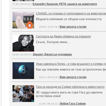
Елизабет Каналис PETA защита на животните
17:30 | 09-10-11 |
CHANEL се отказва от използването на животински
Модната компания се обърна към етичността
Виж цялата статия
18:06 | 12-07-18 |
Сестрата на Джако обявена за плашило
Скъпа, Хелоуин мина...
Джанет Джексън чудовище
19:00 | 01-02-12 |
Уран навлиза в Телец - и това всъщност е голяма
Как ще повлияе живота ни този астрологичен 
Виж цялата статия
19:27 | 05-15-18 |
Гага се разходи из София облечена в зимно палто
30 -градусовата жега не спря Гага да навлече
естествена кожа!
Лейди Гага София
12:30 | 08-14-12 |