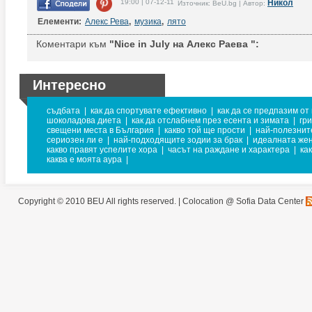
19:00 | 07-12-11
Никол
Източник: BeU.bg | Автор:
Елементи:
Алекс Рева
,
музика
,
лято
Коментари към
"Nice in July на Алекс Раева ":
Интересно
съдбата
|
как да спортувате ефективно
|
как да се предпазим от
шоколадова диета
|
как да отслабнем през есента и зимата
|
гр
свещени места в България
|
какво той ще прости
|
най-полезнит
сериозен ли е
|
най-подходящите зодии за брак
|
идеалната же
какво правят успелите хора
|
часът на раждане и характера
|
ка
каква е моята аура
|
Copyright © 2010 BEU All rights reserved. |
Colocation @ Sofia Data Center