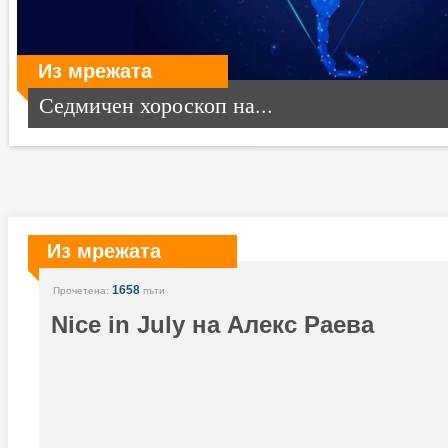
Из мрежата
Седмичен хороскоп на...
Из мрежата
1658
Прочетена:
пъти
Nice in July на Алекс Раева