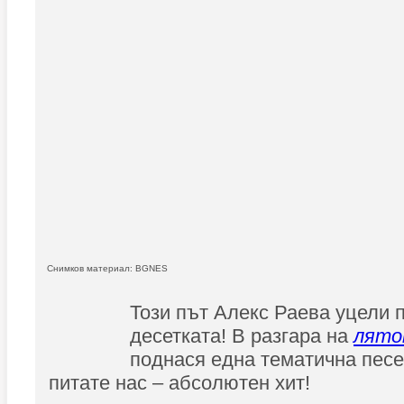
Снимков материал: BGNES
Този път Алекс Раева уцели 
десетката! В разгара на
лято
поднася една тематична песен
питате нас – абсолютен хит!