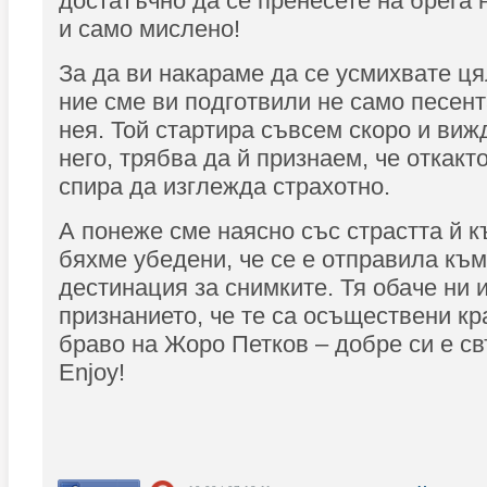
достатъчно да се пренесете на брега
и само мислено!
За да ви накараме да се усмихвате ця
ние сме ви подготвили не само песент
нея. Той стартира съвсем скоро и виж
него, трябва да й признаем, че откакт
спира да изглежда страхотно.
А понеже сме наясно със страстта й к
бяхме убедени, че се е отправила къ
дестинация за снимките. Тя обаче ни 
признанието, че те са осъществени кр
браво на Жоро Петков – добре си е с
Enjoy!