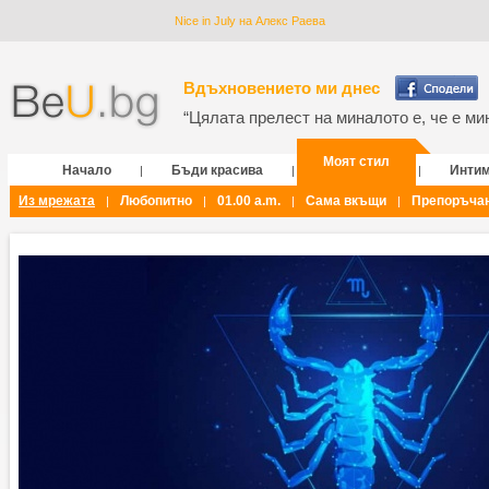
Nice in July на Алекс Раева
Вдъхновението ми днес
“Цялата прелест на миналото е, че е мин
Моят стил
Начало
Бъди красива
Инти
|
|
|
Из мрежата
Любопитно
01.00 a.m.
Сама вкъщи
Препоръча
|
|
|
|