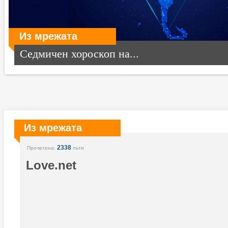
Из мрежата
Седмичен хороскоп на...
Из мрежата
2338
Прочетена:
пъти
Love.net