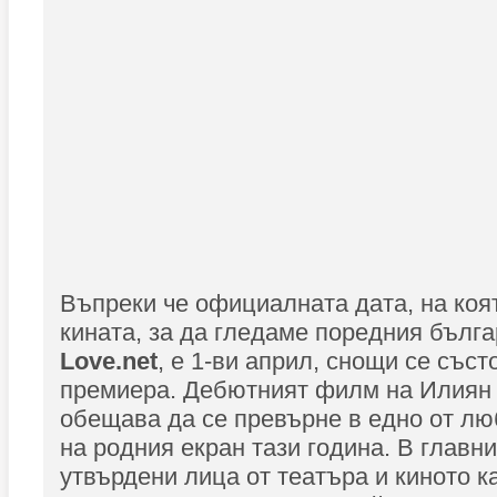
Въпреки че официалната дата, на коя
кината, за да гледаме поредния бълг
Love.net
, е 1-ви април, снощи се със
премиера. Дебютният филм на Илиян
обещава да се превърне в едно от лю
на родния екран тази година. В главн
утвърдени лица от театъра и киното к