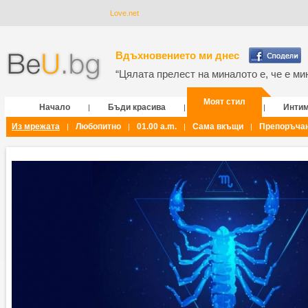
Love.net
Вдъхновението ми днес
“Цялата прелест на миналото е, че е мин
Моят стил
Начало
Бъди красива
Инти
|
|
|
Из мрежата
Любопитно
01.00 a.m.
Сама вкъщи
Препоръча
|
|
|
|