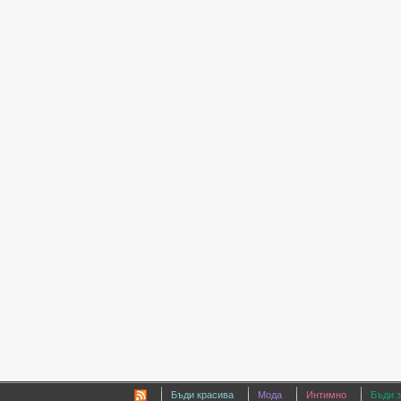
Бъди красива
Мода
Интимно
Бъди 