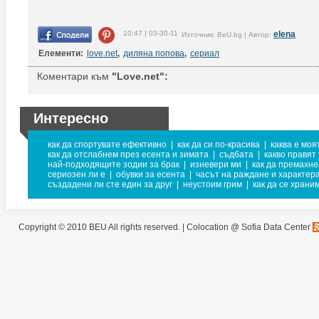
10:47 | 03-30-11
elena
Източник: BeU.bg | Автор:
Елементи:
love.net
,
диляна попова
,
сериал
Коментари към
"Love.net":
Интересно
как да спортувате ефективно
|
как да си по-красива
|
каква е моя
как да отслабнем през есента и зимата
|
съдбата
|
какво правят
най-подходящите зодии за брак
|
изневери ми
|
как да премахн
сериозен ли е
|
обувки за есента
|
часът на раждане и характер
създадени ли сте един за друг
|
неустоим грим
|
как да се храни
Copyright © 2010 BEU All rights reserved. |
Colocation @ Sofia Data Center