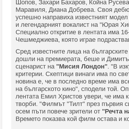
Шопов, Захари Бахаров, Койна Русева
Маравиля, Диана Добрева. Своя дебю
успешно направиха известният моде
и легендарният вокалист на "Юрая Хи
Специално откритие в лентата има 16
Чешмеджиева, която играе подраства
Сред известните лица на българските
дошли на премиерата, беше и Димитъ
сценарист на
"Мисия Лондон"
. "В из
критерии. Скептици винаги има по све
новина е, че в последно време има в
на българското кино", сподели той. О
лентата Емил Христов увери, че има 
творби. "Филмът "Тилт" през първия с
осем пъти повече зрители от
"Речта н
Времето показва кой филм остава и кой