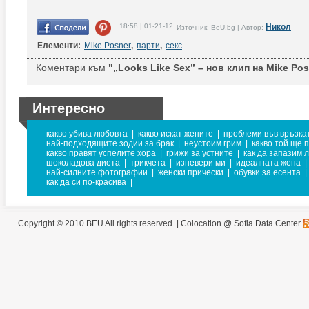
18:58 | 01-21-12
Никол
Източник: BeU.bg | Автор:
Елементи:
Mike Posner
,
парти
,
секс
Коментари към
"„Looks Like Sex” – нов клип на Mike Pos
Интересно
какво убива любовта
|
какво искат жените
|
проблеми във връзка
най-подходящите зодии за брак
|
неустоим грим
|
какво той ще 
какво правят успелите хора
|
грижи за устните
|
как да запазим 
шоколадова диета
|
трикчета
|
изневери ми
|
идеалната жена
|
най-силните фотографии
|
женски прически
|
обувки за есента
|
как да си по-красива
|
Copyright © 2010 BEU All rights reserved. |
Colocation @ Sofia Data Center