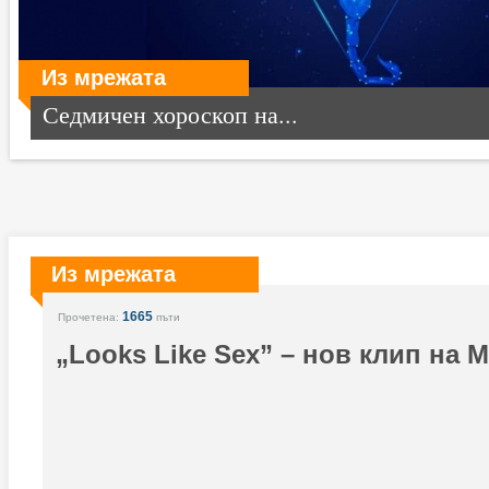
Из мрежата
Седмичен хороскоп на...
Из мрежата
1665
Прочетена:
пъти
„Looks Like Sex” – нов клип на M