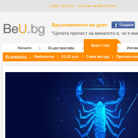
„Looks Like Sex” – нов клип на Mike Posner
Вдъхновението ми днес
“Цялата прелест на миналото е, че е мин
Моят стил
Начало
Бъди красива
Инти
|
|
|
Из мрежата
Любопитно
01.00 a.m.
Сама вкъщи
Препоръча
|
|
|
|