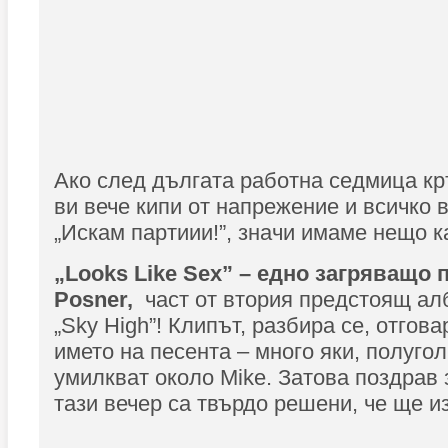
Ако след дългата работна седмица кр
ви вече кипи от напрежение и всичко 
„Искам партиии!”, значи имаме нещо ка
„Looks Like Sex” – едно загряващо 
Posner,
част от втория предстоящ ал
„Sky High”! Клипът, разбира се, отгов
името на песента – много яки, полугол
умилкват около Mike. Затова поздрав 
тази вечер са твърдо решени, че ще и