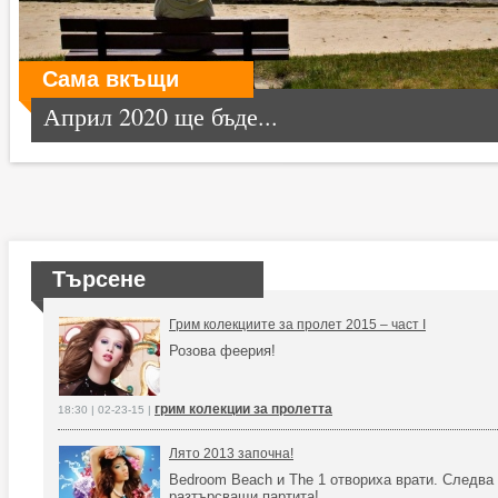
Сама вкъщи
Април 2020 ще бъде...
Търсене
Грим колекциите за пролет 2015 – част I
Розова феерия!
грим колекции за пролетта
18:30 | 02-23-15 |
Лято 2013 започна!
Bedroom Beach и The 1 отвориха врати. Следва
разтърсващи партита!