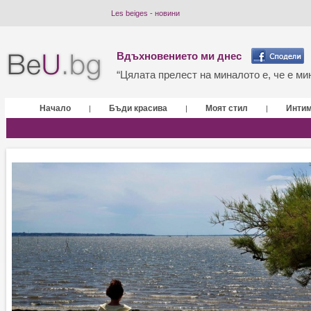
Les beiges - новини
Вдъхновението ми днес
“Цялата прелест на миналото е, че е мин
Начало
Бъди красива
Моят стил
Инти
|
|
|