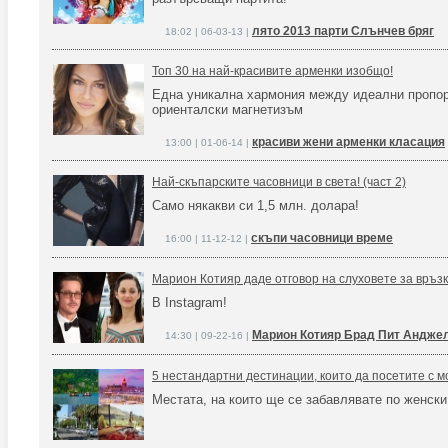
лято 2013 парти Слънчев бряг
18:02 | 06-03-13 |
Топ 30 на най-красивите арменки изобщо!
Една уникална хармония между идеални пропор
ориенталски магнетизъм
красиви жени арменки класация
13:00 | 01-06-14 |
Най-скъпарските часовници в света! (част 2)
Само някакви си 1,5 млн. долара!
скъпи часовници време
16:00 | 11-12-12 |
Марион Котияр даде отговор на слуховете за връзк
В Instagram!
Марион Котияр Брад Пит Андже
14:30 | 09-22-16 |
5 нестандартни дестинации, които да посетите с 
Местата, на които ще се забавлявате по женски