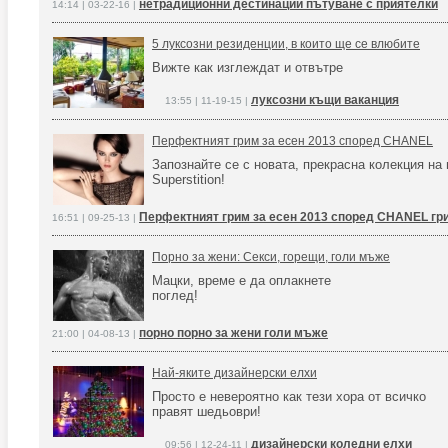
нетрадиционни дестинации пътуване с приятелки
14:14 | 03-22-16 |
5 луксозни резиденции, в които ще се влюбите
Вижте как изглеждат и отвътре
луксозни къщи ваканция
13:55 | 11-19-15 |
Перфектният грим за есен 2013 според CHANEL
Запознайте се с новата, прекрасна колекция на
Superstition!
Перфектният грим за есен 2013 според CHANEL грим
16:51 | 09-25-13 |
Порно за жени: Секси, горещи, голи мъже
Мацки, време е да оплакнете
поглед!
порно порно за жени голи мъже
21:00 | 04-08-13 |
Най-яките дизайнерски елхи
Просто е невероятно как тези хора от всичко
правят шедьоври!
дизайнерски коледни елхи
09:56 | 12-24-11 |