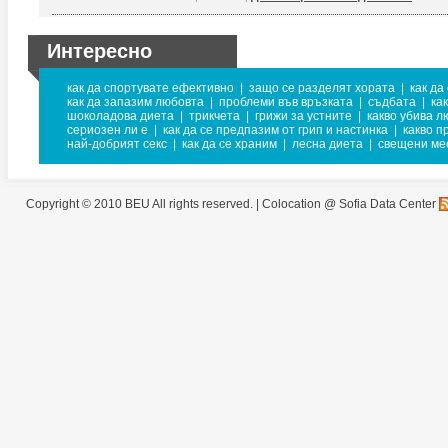
Интересно
как да спортувате ефективно
|
защо се разделят хората
|
как да
как да запазим любовта
|
проблеми във връзката
|
съдбата
|
ка
шоколадова диета
|
трикчета
|
грижи за устните
|
какво убива л
сериозен ли е
|
как да се предпазим от грип и настинка
|
какво п
най-добрият секс
|
как да се храним
|
лесна диета
|
свещени ме
Copyright © 2010 BEU All rights reserved. |
Colocation @ Sofia Data Center