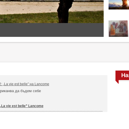
На
„La vie est belle” на Lancоme
приканва да бъдем себе
a vie est belle” Lancоme