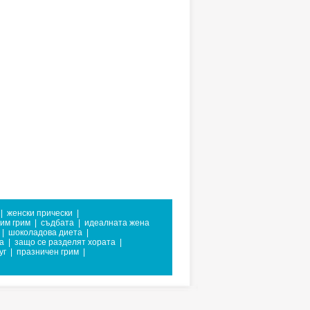
|
женски прически
|
им грим
|
съдбата
|
идеалната жена
|
шоколадова диета
|
а
|
защо се разделят хората
|
уг
|
празничен грим
|