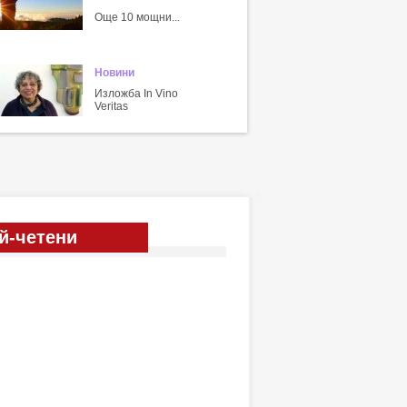
Още 10 мощни...
Новини
Изложба In Vino
Veritas
й-четени