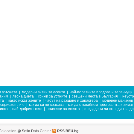
в връзката
|
модерни визии за есента
|
най-полезните плодове и зеленчуци
раним
|
лесна диета
|
грижи за устните
|
свещени места в България
|
неусто
вта
|
какво искат жените
|
часът на раждане и характера
|
модерен маникюр
сериозен ли е
|
как да си по-красива
|
как да отслабнем през есента и зимат
тинка
|
най-добрият секс
|
прически за есента
|
създадени ли сте един за др
Colocation @ Sofia Data Center
RSS BEU.bg