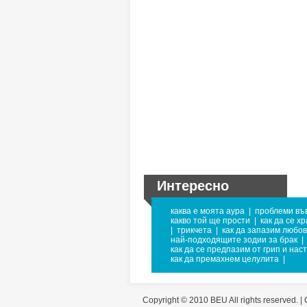
Интересно
каква е моята аура
|
проблеми въ
какво той ще прости
|
как да се х
|
трикчета
|
как да запазим любо
най-подходящите зодии за брак
|
как да се предпазим от грип и нас
как да премахнем целулита
|
Copyright © 2010 BEU All rights reserved. |