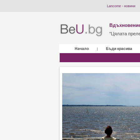
Lancоme - новини
Вдъхновение
“Цялата прелес
Начало
Бъди красива
|