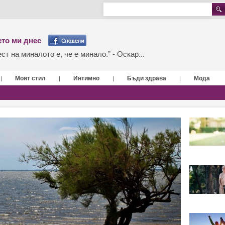
то ми днес
т на миналото е, че е минало.” - Оскар...
Моят стил
Интимно
Бъди здрава
Мода
|
|
|
|