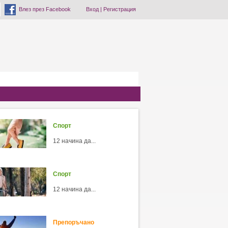
Влез през Facebook
Вход
|
Регистрация
Спорт
12 начина да...
Спорт
12 начина да...
Препоръчано