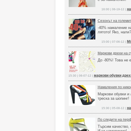
на
16:00 | 06-19-12 |
Сезонът на големи
-40% намаление на
лятото! Яко, нали
Mi
15:00 | 07-06-12 |
Маркови дрехи на с
До -80%! Това не е
маркови обувки дре
15:30 | 06-07-12 |
Намаления по никое
Маркови обувки и 
треска за шопинг!
на
15:30 | 05-08-12 |
По следите на пер
Търсим качество,
И ги намерихме!