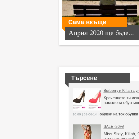
Сама вкъщи
Април 2020 ще бъде...
Търсене
Burberry и Killah с
Краченцата ти иск
намалени обувчиц
обувки на ток обувк
10:00 | 03-06-14 |
SALE -20%!
Miss Sixty, Killah,
е за намаления!