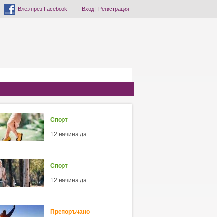
Влез през Facebook
Вход
|
Регистрация
Спорт
12 начина да...
Спорт
12 начина да...
Препоръчано