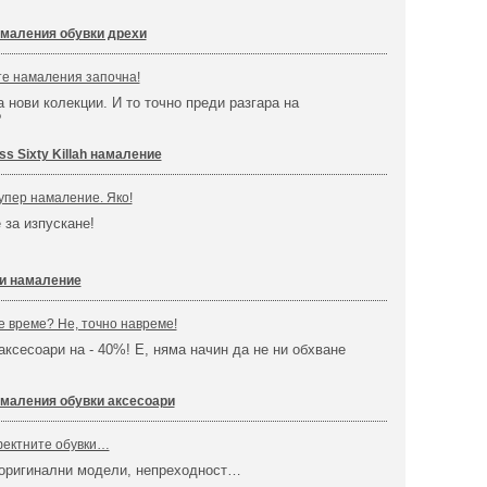
маления обувки дрехи
те намаления започна!
 нови колекции. И то точно преди разгара на
?
ss Sixty Killah намаление
упер намаление. Яко!
 за изпускане!
хи намаление
 време? Не, точно навреме!
аксесоари на - 40%! Е, няма начин да не ни обхване
маления обувки аксесоари
фектните обувки…
 оригинални модели, непреходност…