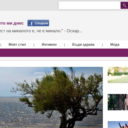
то ми днес
т на миналото е, че е минало.” - Оскар...
Моят стил
Интимно
Бъди здрава
Мода
|
|
|
|