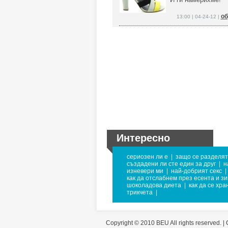
об
13:00 | 04-24-12 |
Интересно
сериозен ли е
|
защо се разделят
създадени ли сте един за друг
|
н
изневери ми
|
най-добрият секс
|
как да отслабнем през есента и з
шоколадова диета
|
как да се хра
трикчета
|
Copyright © 2010 BEU All rights reserved. |