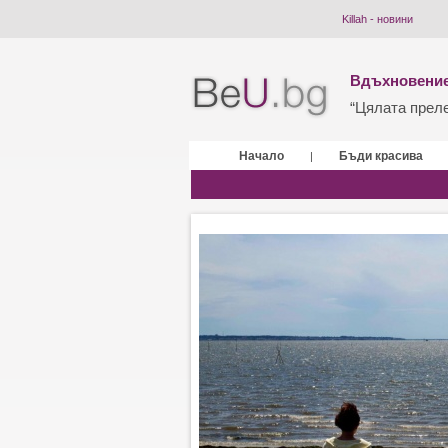
Killah - новини
Вдъхновение
“Цялата прелес
Начало
Бъди красива
|