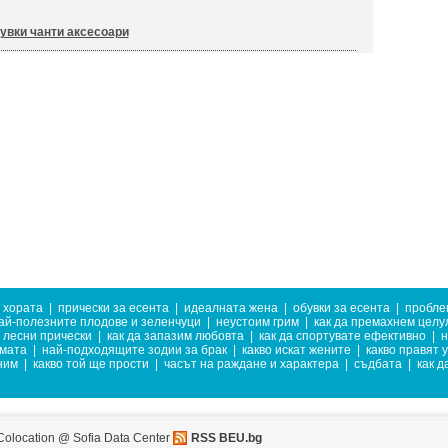
увки чанти аксесоари
 хората
|
прически за есента
|
идеалната жена
|
обувки за есента
|
пробле
ай-полезните плодове и зеленчуци
|
неустоим грим
|
как да премахнем целу
лесни прически
|
как да запазим любовта
|
как да спортувате ефективно
|
н
имата
|
най-подходящите зодии за брак
|
какво искат жените
|
какво правят 
ним
|
какво той ще прости
|
часът на раждане и характера
|
съдбата
|
как д
Colocation @ Sofia Data Center
RSS BEU.bg