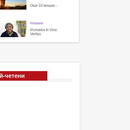
Още 10 мощни...
Новини
Изложба In Vino
Veritas
й-четени