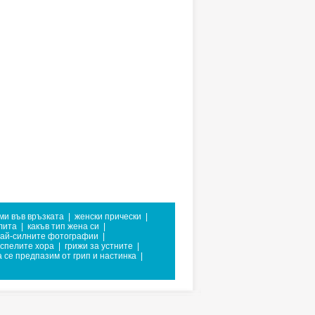
ми във връзката
|
женски прически
|
лита
|
какъв тип жена си
|
ай-силните фотографии
|
успелите хора
|
грижи за устните
|
а се предпазим от грип и настинка
|