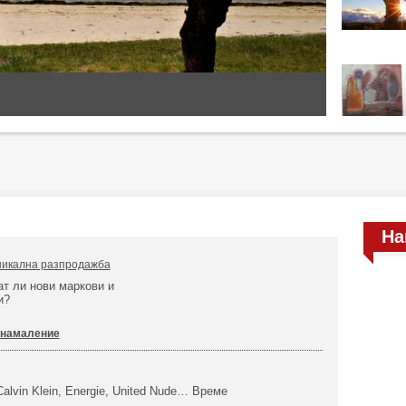
На
 уникална разпродажба
ат ли нови маркови и
и?
и намаление
 Calvin Klein, Energie, United Nude… Време