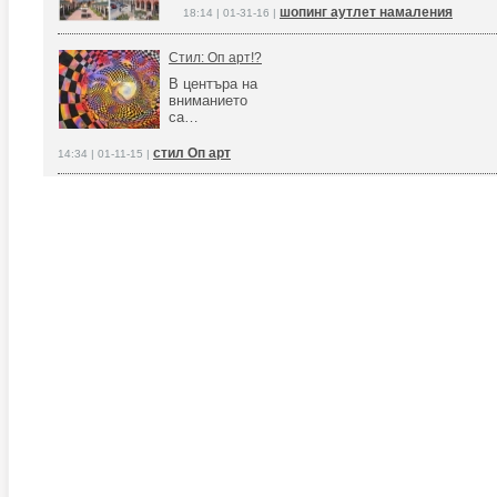
шопинг аутлет намаления
18:14 | 01-31-16 |
Стил: Оп арт!?
В центъра на
вниманието
са…
стил Оп арт
14:34 | 01-11-15 |