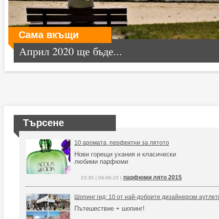
Сама вкъщи
Април 2020 ще бъде...
Търсене
10 аромата, перфектни за лятото
Нови горещи ухания и класически
любими парфюми
парфюми лято 2015
23:30 | 06-06-15 |
Шопинг гид: 10 от най-добрите дизайнерски аутлет
Пътешествие + шопинг!