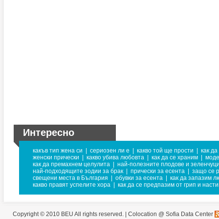
Интересно
какъв тип жена си
|
сериозен ли е
|
какво той ще прости
|
как да
женски прически
|
какво убива любовта
|
как да се храним
|
моде
как да премахнем целулита
|
най-полезните плодове и зеленчуц
най-подходящите зодии за брак
|
прически за есента
|
защо се 
свещени места в България
|
обувки за есента
|
как да запазим л
какво правят успелите хора
|
как да се предпазим от грип и наст
Copyright © 2010 BEU All rights reserved. |
Colocation @ Sofia Data Center