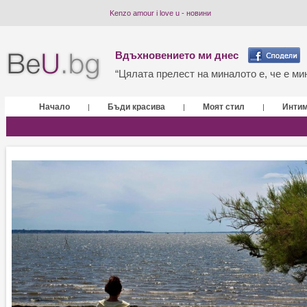
Kenzo amour i love u - новини
Вдъхновението ми днес
“Цялата прелест на миналото е, че е мин
Начало
Бъди красива
Моят стил
Инти
|
|
|