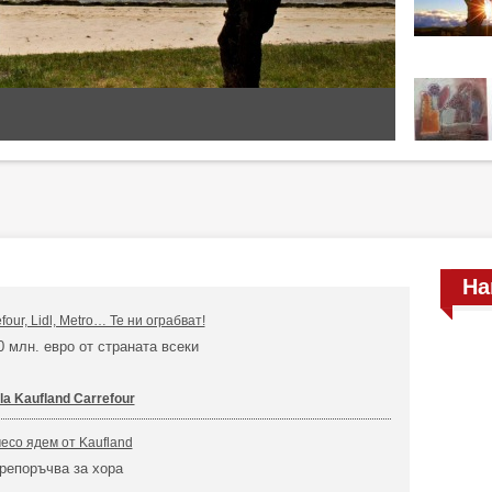
На
efour, Lidl, Metro… Те ни ограбват!
0 млн. евро от страната всеки
lla Kaufland Carrefour
есо ядем от Kaufland
репоръчва за хора