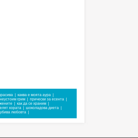
-красива
|
каква е моята аура
|
неустоим грим
|
прически за есента
|
 жените
|
как да се храним
|
елят хората
|
шоколадова диета
|
 убива любовта
|