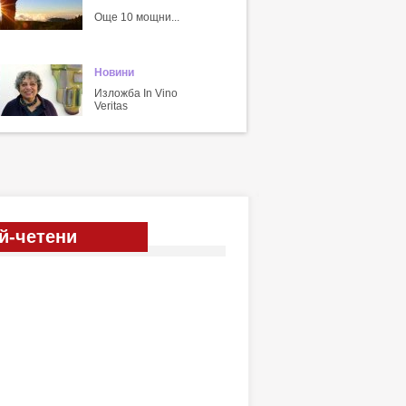
Още 10 мощни...
Новини
Изложба In Vino
Veritas
й-четени