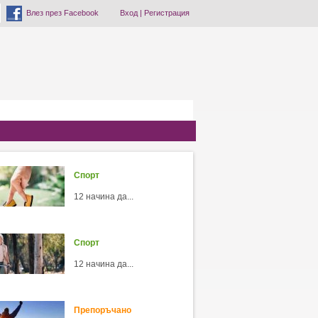
Влез през Facebook
Вход
|
Регистрация
Спорт
12 начина да...
Спорт
12 начина да...
Препоръчано