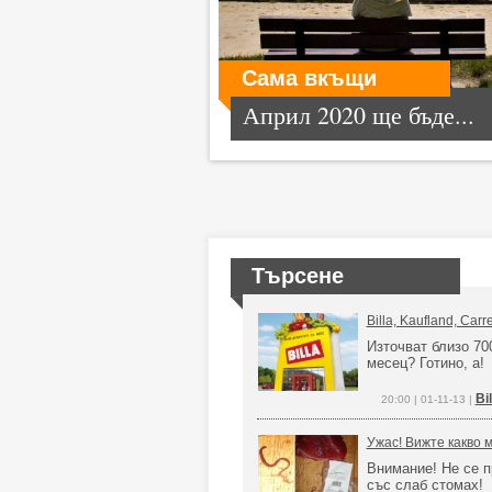
Сама вкъщи
Април 2020 ще бъде...
Търсене
Billa, Kaufland, Carr
Източват близо 70
месец? Готино, а!
Bi
20:00 | 01-11-13 |
Ужас! Вижте какво м
Внимание! Не се п
със слаб стомах!