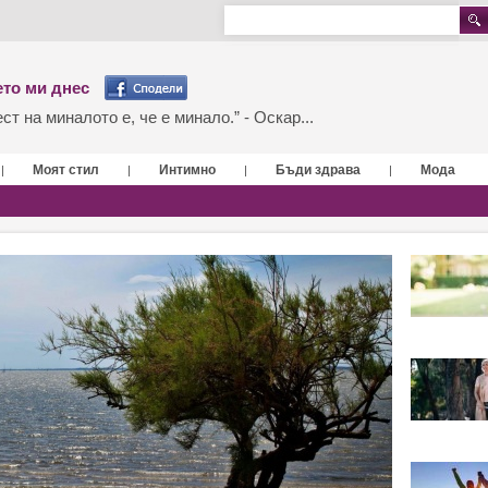
то ми днес
т на миналото е, че е минало.” - Оскар...
Моят стил
Интимно
Бъди здрава
Мода
|
|
|
|