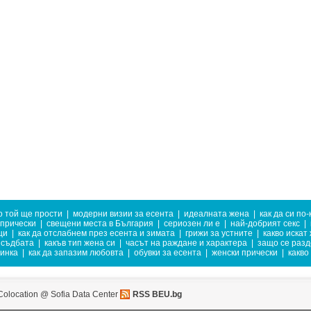
о той ще прости
|
модерни визии за есента
|
идеалната жена
|
как да си по
 прически
|
свещени места в България
|
сериозен ли е
|
най-добрият секс
|
ци
|
как да отслабнем през есента и зимата
|
грижи за устните
|
какво искат
съдбата
|
какъв тип жена си
|
часът на раждане и характера
|
защо се разд
тинка
|
как да запазим любовта
|
обувки за есента
|
женски прически
|
какво
Colocation @ Sofia Data Center
RSS BEU.bg