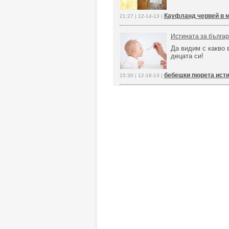
Кауфланд червей в 
21:27 | 12-14-13 |
Истината за бълга
Да видим с какво
децата си!
бебешки пюрета исти
15:30 | 12-16-13 |