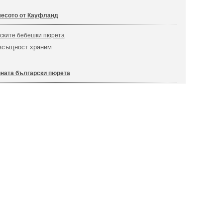
месото от Кауфланд
рските бебешки пюрета
 всъщност храним
ната български пюрета