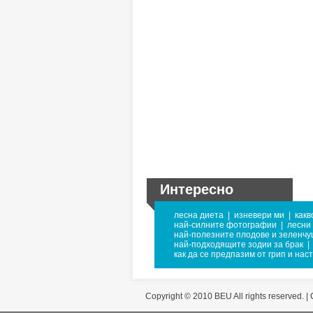
Интересно
лесна диета
|
изневери ми
|
какв
най-силните фотографии
|
лесни
най-полезните плодове и зеленчу
най-подходящите зодии за брак
|
как да се предпазим от грип и нас
Copyright © 2010 BEU All rights reserved. |