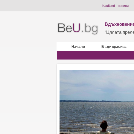
Kaufland - новини
Вдъхновение
“Цялата прелес
Начало
Бъди красива
|