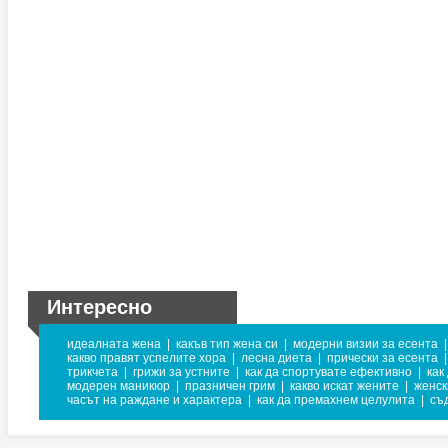
Интересно
идеалната жена
|
какъв тип жена си
|
модерни визии за есента
|
какво правят успелите хора
|
лесна диета
|
прически за есента
|
трикчета
|
грижи за устните
|
как да спортувате ефективно
|
как
модерен маникюр
|
празничен грим
|
какво искат жените
|
женск
часът на раждане и характера
|
как да премахнем целулита
|
съ