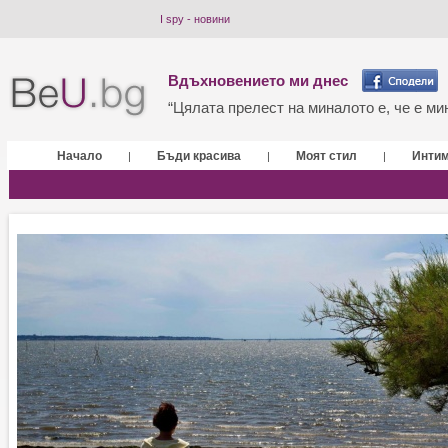
I spy - новини
Вдъхновението ми днес
“Цялата прелест на миналото е, че е мин
Начало
Бъди красива
Моят стил
Инти
|
|
|