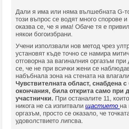
Дали я има или няма вълшебната G-то
този въпрос се водят много спорове и 
оказва се, че я има! Обаче тя е приви
някои богоизбрани.
Учени използвали нов метод чрез ултр
установят къде точно се намира митич
отговорна за вагиналния оргазъм при
се, че не при всички жени се наблюда
набъбнала зона на стената на влагал
Чувствителната област, снабдена с
окончания, била открита само при д
участнички.
При останалите 11, които
никога не са изпитвали
щастието
на
оргазъм, просто се оказало, че точкат
удоволствието липсва.