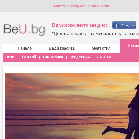
G-точката е приоритет на някои жени
Вдъхновението ми днес
“Цялата прелест на миналото е, че е мин
Инти
Начало
Бъди красива
Моят стил
|
|
|
Пози
Ти и той
Силиконки
Тенденции
Съвети
|
|
|
|
|