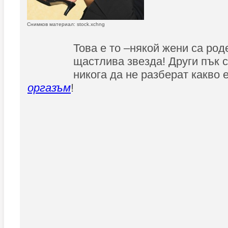
Снимков материал: stock.xchng
Това е то –някой жени са род
щастлива звезда! Други пък 
никога да не разберат какво 
оргазъм
!