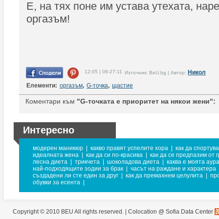
Е, на тях поне им устава утехата, нар
оргазъм!
12:05 | 08-27-11
Никол
Източник: BeU.bg | Автор:
Елементи:
оргазъм
,
G-точка
,
щастие
Коментари към
"G-точката е приоритет на някои жени":
Интересно
модерен маникюр
|
какво правят успелите хора
|
как да спортув
идеалната жена
|
как да си по-красива
|
как да се предпазим от 
лесна диета
|
трикчета
|
шоколадова диета
|
каква е моята аур
най-подходящите зодии за брак
|
часът на раждане и характера
създадени ли сте един за друг
|
как да премахнем целулита
|
пр
обувки за есента
|
Copyright © 2010 BEU All rights reserved. |
Colocation @ Sofia Data Center