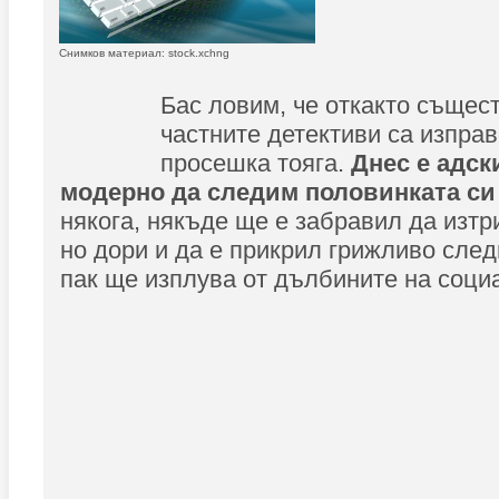
Снимков материал: stock.xchng
Бас ловим, че откакто същес
частните детективи са изпра
просешка тояга.
Днес е адск
модерно да следим половинката си
някога, някъде ще е забравил да изтр
но дори и да е прикрил грижливо след
пак ще изплува от дълбините на соци