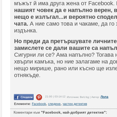
мъжът й има друга жена от Facebook.
нашият човек да е напълно верен, в
нещо е излъгал...и вероятно споде
чата.
А ние само това и чакаме, да го
издънка.
Но преди да претършувате личните
замислете се дали вашите са напъл
Сигурни ли се? Ама напълно? Тогава 
хвърли камъка, но ние залагаме на до
нещо мирише, рано или късно ще изл
отнякъде.
21:00 | 03-14-12
Лола
Източник: BeU.bg | Автор:
Елементи:
Facebook
,
следене
,
частен детектив
Коментари към
"Facebook, най-добрият детектив":