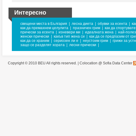
Интересно
свещени места в България
|
лесна диета
|
обувки за есента
|
ка
как да премахнем целулита
|
празничен грим
|
как да спортуват
прически за есента
|
изневери ми
|
идеалната жена
|
най-полез
женски прически
|
какъв тип жена си
|
как да се предпазим от гри
как да се храним
|
сериозен ли е
|
неустоим грим
|
грижи за уст
защо се разделят хората
|
лесни прически
|
Copyright © 2010 BEU All rights reserved. |
Colocation @ Sofia Data Center