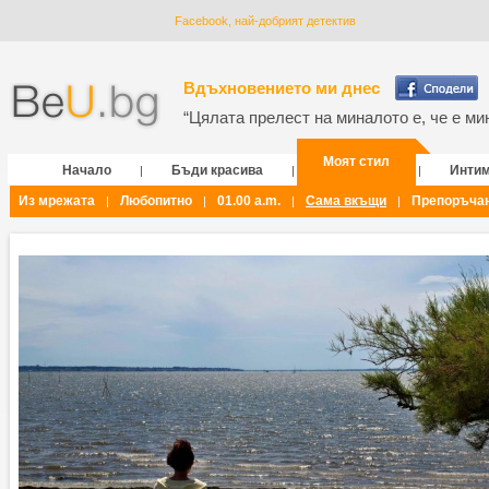
Facebook, най-добрият детектив
Вдъхновението ми днес
“Цялата прелест на миналото е, че е мин
Моят стил
Начало
Бъди красива
Инти
|
|
|
Из мрежата
Любопитно
01.00 a.m.
Сама вкъщи
Препоръча
|
|
|
|