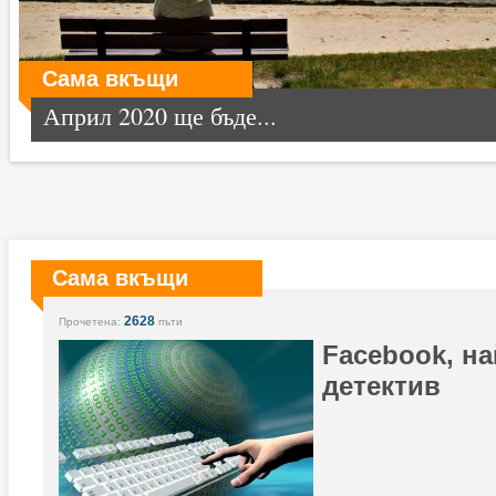
Сама вкъщи
Април 2020 ще бъде...
Сама вкъщи
2628
Прочетена:
пъти
Facebook, н
детектив