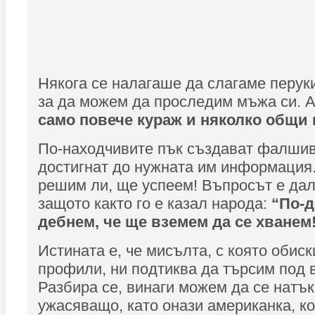
Някога се налагаше да слагаме перуки
за да можем да проследим мъжа си. 
само повече кураж и няколко общи 
По-находчивите пък създават фалшив
достигнат до нужната им информация.
решим ли, ще успеем! Въпросът е дал
защото както го е казал народа:
“По-д
дебнем, че ще вземем да се хванем
Истината е, че мисълта, с която обис
профили, ни подтиква да търсим под 
Разбира се, винаги можем да се натъ
ужасяващо, като онази американка, ко