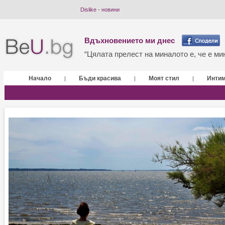
Dislike - новини
Вдъхновението ми днес
“Цялата прелест на миналото е, че е мин
Начало
Бъди красива
Моят стил
Инти
|
|
|