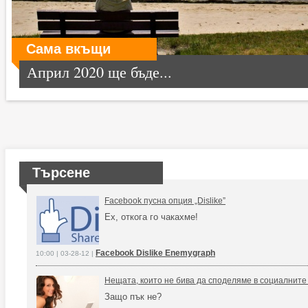
Сама вкъщи
Април 2020 ще бъде...
Търсене
Facebook пусна опция „Dislike”
Ех, откога го чакахме!
Facebook Dislike Enemygraph
10:00 | 03-28-12 |
Нещата, които не бива да споделяме в социалнит
Защо пък не?