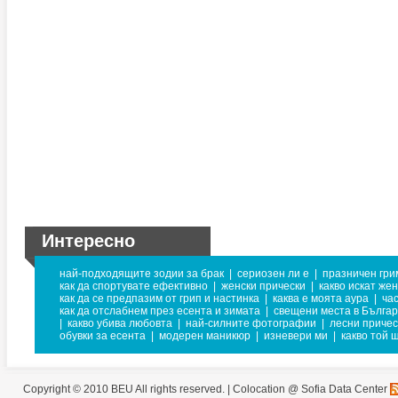
Интересно
най-подходящите зодии за брак
|
сериозен ли е
|
празничен гри
как да спортувате ефективно
|
женски прически
|
какво искат же
как да се предпазим от грип и настинка
|
каква е моята аура
|
ча
как да отслабнем през есента и зимата
|
свещени места в Бълга
|
какво убива любовта
|
най-силните фотографии
|
лесни причес
обувки за есента
|
модерен маникюр
|
изневери ми
|
какво той 
Copyright © 2010 BEU All rights reserved. |
Colocation @ Sofia Data Center