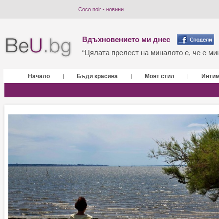
Coco noir - новини
Вдъхновението ми днес
“Цялата прелест на миналото е, че е мин
Начало
Бъди красива
Моят стил
Инти
|
|
|