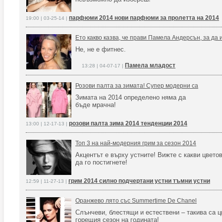
парфюми 2014 нови парфюми за пролетта на 2014
19:00 | 03-25-14 |
Ето какво казва, че прави Памела Андерсън, за да и
Не, не е фитнес.
Памела младост
13:28 | 04-07-17 |
Розови палта за зимата! Супер модерни са
Зимата на 2014 определено няма да
бъде мрачна!
розови палта зима 2014 тенденции 2014
13:00 | 12-17-13 |
Топ 3 на най-модерния грим за сезон 2014
Акцентът е върху устните! Вижте с какви цвето
да го постигнете!
грим 2014 силно подчертани устни тъмни устни
12:59 | 11-27-13 |
Оранжево лято със Summertime De Chanel
Слънчеви, блестящи и естествени – такива са ц
горещия сезон на годината!