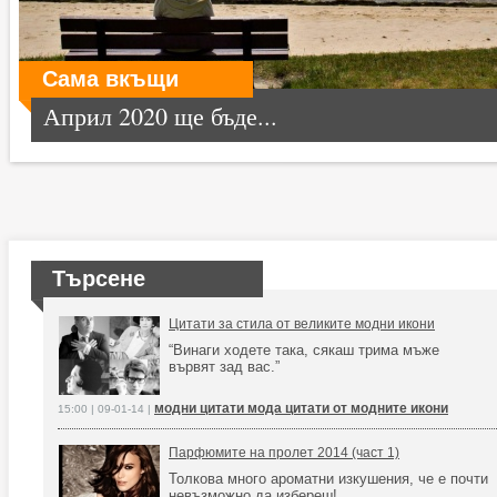
Сама вкъщи
Април 2020 ще бъде...
Търсене
Цитати за стила от великите модни икони
“Винаги ходете така, сякаш трима мъже
вървят зад вас.”
модни цитати мода цитати от модните икони
15:00 | 09-01-14 |
Парфюмите на пролет 2014 (част 1)
Толкова много ароматни изкушения, че е почти
невъзможно да избереш!