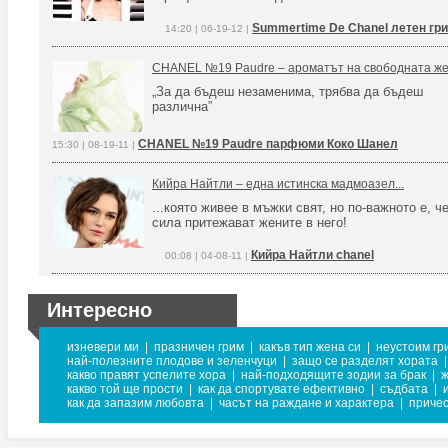
Summertime De Chanel летен гр
14:20 | 06-19-12 |
CHANEL №19 Paudre – ароматът на свободната ж
„За да бъдеш незаменима, трябва да бъдеш
различна”
CHANEL №19 Paudre парфюми Коко Шанел
15:30 | 08-19-11 |
Кийра Найтли – една истинска мадмоазел...
...която живее в мъжки свят, но по-важното е, 
сила притежават жените в него!
Кийра Найтли chanel
00:08 | 04-08-11 |
Интересно
изневери ми
|
празничен грим
|
какъв тип жена си
|
неустоим гр
най-полезните плодове и зеленчуци
|
защо се разделят хората
|
какво правят успелите хора
|
най-подходящите зодии за брак
|
ж
какво той ще прости
|
как да спортувате ефективно
|
съдбата
|
как да запазим любовта
|
часът на раждане и характера
|
причес