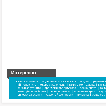
Интересно
женски прически
|
модерни визии за есента
|
как да спортувате
най-полезните плодове и зеленчуци
|
каква е моята аура
|
как д
|
грижи за устните
|
проблеми във връзката
|
лесна диета
|
какв
|
какво убива любовта
|
лесни прически
|
празничен грим
|
неус
прически за есента
|
какво той ще прости
|
трикчета
|
защо се р