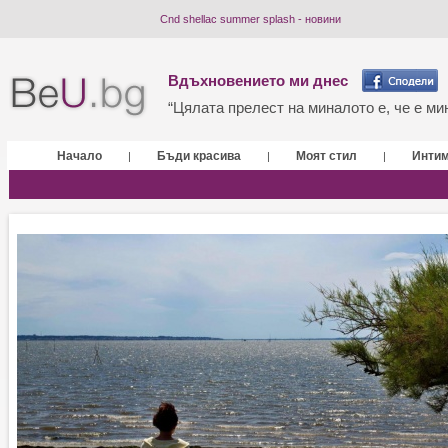
Cnd shellac summer splash - новини
Вдъхновението ми днес
“Цялата прелест на миналото е, че е мин
Начало
Бъди красива
Моят стил
Инти
|
|
|