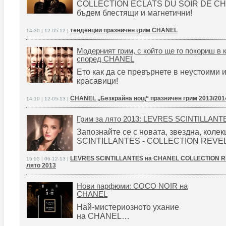
COLLECTION ECLATS DU SOIR DE CH
бъдем блестящи и магнетични!
тенденции празничен грим CHANEL
14:30 | 12-05-12 |
Модерният грим, с който ще го покориш в 
според CHANEL
Ето как да се превърнете в неустоими 
красавици!
CHANEL „Безкрайна нощ“ празничен грим 2013/201
14:10 | 12-05-13 |
Грим за лято 2013: LEVRES SCINTILLAN
Запознайте се с новата, звездна, кол
SCINTILLANTES - COLLECTION REVE
LEVRES SCINTILLANTES на CHANEL COLLECTION R
15:55 | 06-12-13 |
лято 2013
Нови парфюми: COCO NOIR на
CHANEL
Най-мистериозното ухание
на CHANEL…