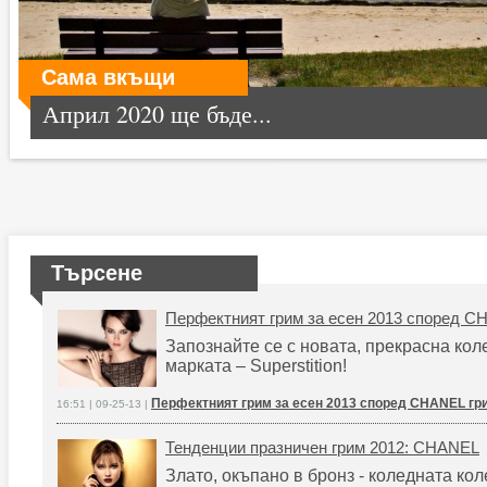
Сама вкъщи
Април 2020 ще бъде...
Търсене
Перфектният грим за есен 2013 според 
Запознайте се с новата, прекрасна кол
марката – Superstition!
Перфектният грим за есен 2013 според CHANEL грим
16:51 | 09-25-13 |
Тенденции празничен грим 2012: CHANEL
Злато, окъпано в бронз - коледната ко