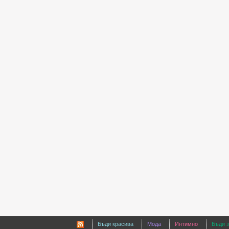
Бъди красива
Мода
Интимно
Бъди 