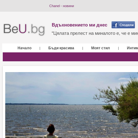
Chanel - новини
Вдъхновението ми днес
“Цялата прелест на миналото е, че е мин
Начало
Бъди красива
Моят стил
Инти
|
|
|