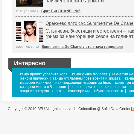
най-женствените аромати…
Брат Пит CHANEL №5
11:10 | 10-18-12 |
Оранжево лято със Summertime De Chane
Слънчеви, блестящи и естествени – так
грима за най-горещия сезон на годинат
Summertime De Chanel летен грим тенденции
14:20 | 06-19-12 |
Интересно
какво правят успелите хора
|
какво убива любовта
|
какъв тип же
женски прически
|
как да отслабнем през есента и зимата
|
каква
модерен маникюр
|
най-подходящите зодии за брак
|
какво той 
свещени места в България
|
сериозен ли е
|
лесни прически
|
с
защо се разделят хората
|
изневери ми
|
обувки за есента
|
про
Copyright © 2010 BEU All rights reserved. |
Colocation @ Sofia Data Center