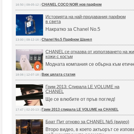
CHANEL COCO NOIR нов парфюм
16:50 | 09-05-12 |
Историята на най-продавания парфюм
в света
Накратко за Chanel No.5
Chanel No.5 Парфюм Шанел
13:00 | 09-12-16 |
CHANEL се отказва от използването на ж
кожи с косъм
Модната компания се обърна към етичн
Виж цялата статия
18:06 | 12-07-18 |
Грим 2013: Спирала LE VOLUME на
CHANEL
Ще се влюбите от пръв поглед!
Грим 2013 спирала LE VOLUME на CHANEL
17:47 | 02-20-13 |
Брат Пит отново за CHANEL №5 (видео)
Второ видео, в което актьорът се изпов