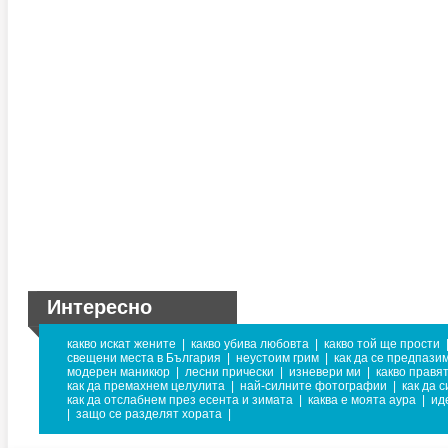
Интересно
какво искат жените
|
какво убива любовта
|
какво той ще прости
свещени места в България
|
неустоим грим
|
как да се предпазим
модерен маникюр
|
лесни прически
|
изневери ми
|
какво правя
как да премахнем целулита
|
най-силните фотографии
|
как да 
как да отслабнем през есента и зимата
|
каква е моята аура
|
ид
|
защо се разделят хората
|