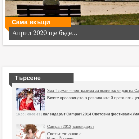
Сама вкъщи
Април 2020 ще бъде...
Търсене
Ума Търман – неотразима за новия календар на Ca
Вижте красавицата в различните й превъплъще
календарът Campari 2014 Световни фестивали Ум
16:00 | 08-02-13 |
Сampari 2012, календарът
Светът свършва с
Мила Йовович.