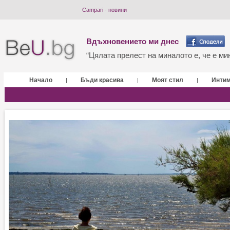
Campari - новини
Вдъхновението ми днес
“Цялата прелест на миналото е, че е мин
Начало
Бъди красива
Моят стил
Инти
|
|
|