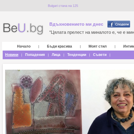
Bulgari стана на 125
Вдъхновението ми днес
“Цялата прелест на миналото е, че е мина
Начало
Бъди красива
Моят стил
Инти
|
|
|
Новини
Попадения
Лица
Тенденции
Съвети
|
|
|
|
|