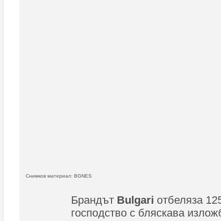
Снимков материал: BGNES
Брандът
Bulgari
отбеляза 12
господство с бляскава изложб