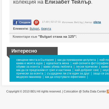
колекция на
Елизабет Тейлър
.
17:49 | 02-17-11
elena
Източник: BeU.bg | Автор:
Елементи:
Bulgari
,
бижута
Коментари към
"Bulgari стана на 125":
Интересно
свещени места в България
|
как да премахнем целулита
|
най-по
каква е моята аура
|
идеалната жена
|
най-силните фотографии
обувки за есента
|
какво убива любовта
|
лесни прически
|
какво
как да се предпазим от грип и настинка
|
най-добрият секс
|
неус
прически за есента
|
създадени ли сте един за друг
|
защо се ра
модерен маникюр
|
как да спортувате ефективно
|
Copyright © 2010 BEU All rights reserved. |
Colocation @ Sofia Data Center