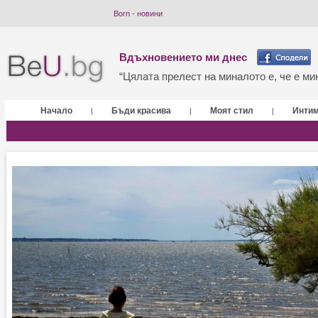
Born - новини
Вдъхновението ми днес
“Цялата прелест на миналото е, че е мин
Начало
Бъди красива
Моят стил
Инти
|
|
|