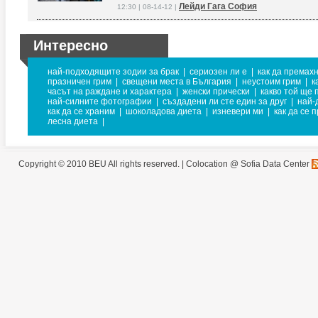
Лейди Гага София
12:30 | 08-14-12 |
Интересно
най-подходящите зодии за брак
|
сериозен ли е
|
как да премах
празничен грим
|
свещени места в България
|
неустоим грим
|
к
часът на раждане и характера
|
женски прически
|
какво той ще 
най-силните фотографии
|
създадени ли сте един за друг
|
най-
как да се храним
|
шоколадова диета
|
изневери ми
|
как да се 
лесна диета
|
Copyright © 2010 BEU All rights reserved. |
Colocation @ Sofia Data Center