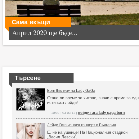
Сама вкъщи
Април 2020 ще бъде...
Търсене
Born this way на Lady GaGa
Стане ли време за хитове, значи е време за едн
истинска лейди!
лейди гага lady gaga born
10:02 | 03-03-11 |
Лейди Гага изнася концерт в България
Е, не на ушенце! На Националния стадион
„Васил Левски”.