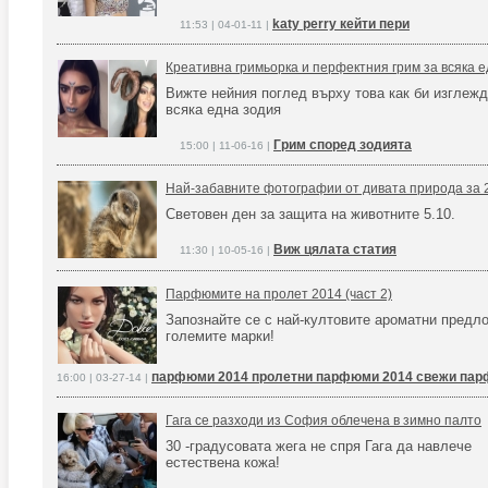
katy perry кейти пери
11:53 | 04-01-11 |
Креативна гримьорка и перфектния грим за всяка 
Вижте нейния поглед върху това как би изглеж
всяка една зодия
Грим според зодията
15:00 | 11-06-16 |
Най-забавните фотографии от дивата природа за 
Световен ден за защита на животните 5.10.
Виж цялата статия
11:30 | 10-05-16 |
Парфюмите на пролет 2014 (част 2)
Запознайте се с най-култовите ароматни предл
големите марки!
парфюми 2014 пролетни парфюми 2014 свежи па
16:00 | 03-27-14 |
Гага се разходи из София облечена в зимно палто
30 -градусовата жега не спря Гага да навлече
естествена кожа!