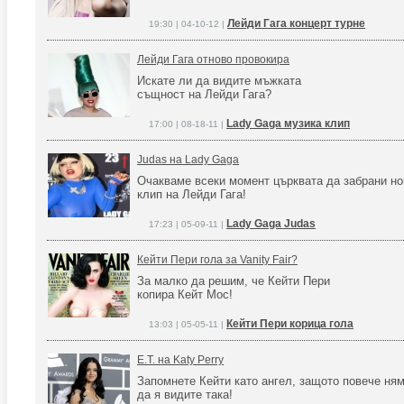
Лейди Гага концерт турне
19:30 | 04-10-12 |
Лейди Гага отново провокира
Искате ли да видите мъжката
същност на Лейди Гага?
Lady Gaga музика клип
17:00 | 08-18-11 |
Judas на Lady Gaga
Очакваме всеки момент църквата да забрани но
клип на Лейди Гага!
Lady Gaga Judas
17:23 | 05-09-11 |
Кейти Пери гола за Vanity Fair?
За малко да решим, че Кейти Пери
копира Кейт Мос!
Кейти Пери корица гола
13:03 | 05-05-11 |
E.T. на Katy Perry
Запомнете Кейти като ангел, защото повече ня
да я видите така!