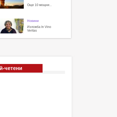
Още 10 мощни...
Новини
Изложба In Vino
Veritas
й-четени