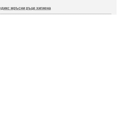
дикс мръсни ръце хигиена