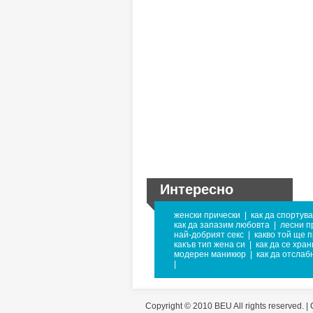
Интересно
женски прически
|
как да спортув
как да запазим любовта
|
лесни п
най-добрият секс
|
какво той ще 
какъв тип жена си
|
как да се хра
модерен маникюр
|
как да отслаб
|
Copyright © 2010 BEU All rights reserved. |