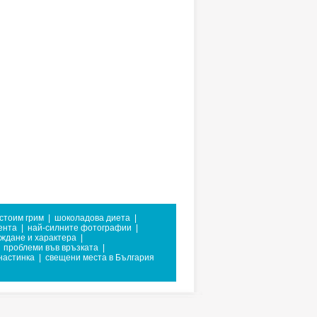
стоим грим
|
шоколадова диета
|
ента
|
най-силните фотографии
|
аждане и характера
|
проблеми във връзката
|
 настинка
|
свещени места в България