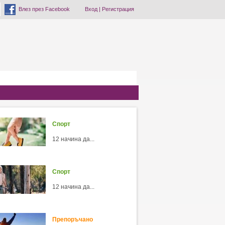
Влез през Facebook
Вход
|
Регистрация
Спорт
12 начина да...
Спорт
12 начина да...
Препоръчано