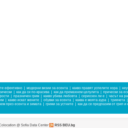
ате ефективно
|
модерни визии за есента
|
какво правят успелите хора
|
неу
рически
|
как да си по-красива
|
как да премахнем целулита
|
прически за ес
прости
|
празничен грим
|
какво убива любовта
|
сериозен ли е
|
часът на р
ним
|
какво искат жените
|
обувки за есента
|
каква е моята аура
|
трикчета
|
нем през есента и зимата
|
грижи за устните
|
как да се предпазим от грип и
Colocation @ Sofia Data Center
RSS BEU.bg