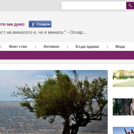
то ми днес
т на миналото е, че е минало.” - Оскар...
Моят стил
Интимно
Бъди здрава
Мода
|
|
|
|