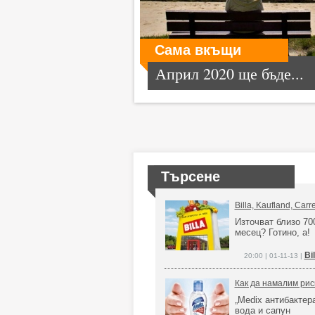
Сама вкъщи
Април 2020 ще бъде...
Търсене
Billa, Kaufland, Carr
Източват близо 70
месец? Готино, а!
Bi
20:00 | 01-11-13 |
Как да намалим рис
„Medix антибактер
вода и сапун