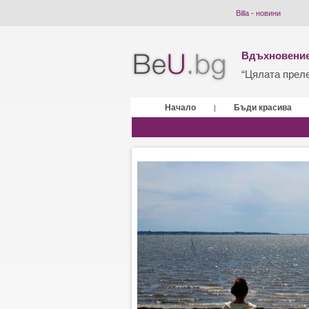
Billa - новини
Вдъхновение
“Цялата прелес
Начало
Бъди красива
|