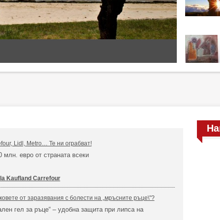
На
efour, Lidl, Metro… Те ни ограбват!
0 млн. евро от страната всеки
lla Kaufland Carrefour
ковете от заразявания с болести на „мръсните ръце\"?
ален гел за ръце“ – удобна защита при липса на