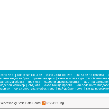
озен ли е
|
какъв тип жена си
|
какво искат жените
|
как да си по-красива
|
ящите зодии за брак
|
празничен грим
|
каква е моята аура
|
проблеми във 
 запазим любовта
|
трикчета
|
модерни визии за есента
|
часът на раждане 
модерен маникюр
|
съдбата
|
какво той ще прости
|
най-полезните плодове
вери ми
|
как да спортувате ефективно
|
най-добрият секс
|
как да премахн
Colocation @ Sofia Data Center
RSS BEU.bg