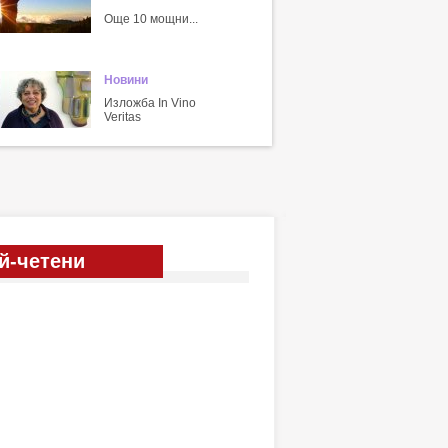
Още 10 мощни...
Новини
Изложба In Vino
Veritas
й-четени