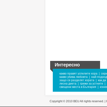
Интересно
какво правят успелите хора
|
сери
какво убива любовта
|
най-подход
защо се разделят хората
|
как да
лесна диета
|
грижи за устните
|
свещени места в България
|
изне
Copyright © 2010 BEU All rights reserved. |