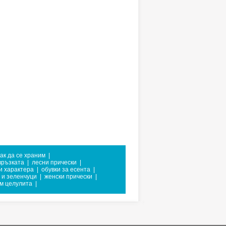
как да се храним
|
връзката
|
лесни прически
|
и характера
|
обувки за есента
|
 и зеленчуци
|
женски прически
|
ем целулита
|