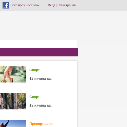
Влез през Facebook
Вход
|
Регистрация
Спорт
12 начина да...
Спорт
12 начина да...
Препоръчано