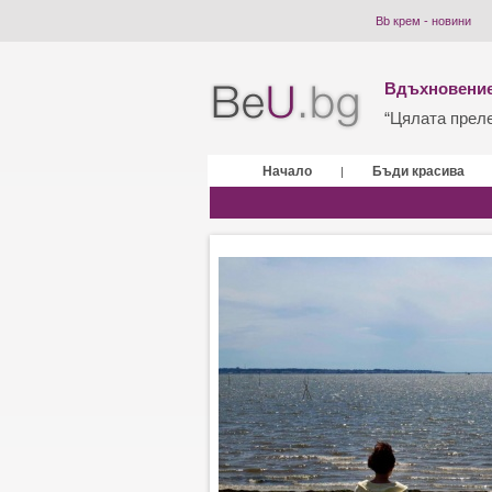
Bb крем - новини
Вдъхновение
“Цялата прелес
Начало
Бъди красива
|