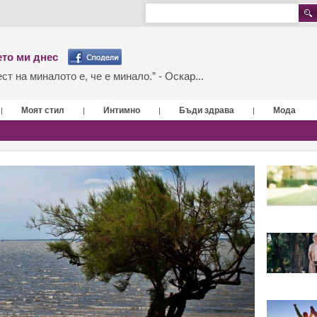
то ми днес
т на миналото е, че е минало.” - Оскар...
Моят стил
Интимно
Бъди здрава
Мода
|
|
|
|