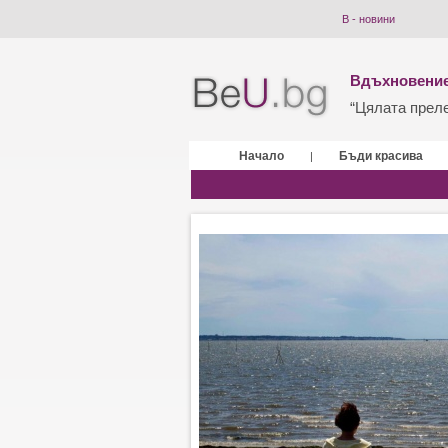
B - новини
Вдъхновение
“Цялата прелес
Начало
Бъди красива
|