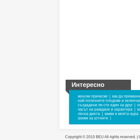
Интересно
женски прически
|
как да премахн
най-полезните плодове и зеленчу
създадени ли сте един за друг
|
о
часът на раждане и характера
|
к
лесна диета
|
каква е моята аура
грижи за устните
|
Copyright © 2010 BEU All rights reserved. |