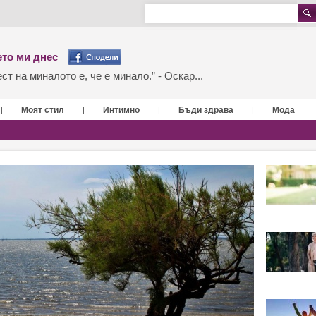
то ми днес
т на миналото е, че е минало.” - Оскар...
Моят стил
Интимно
Бъди здрава
Мода
|
|
|
|