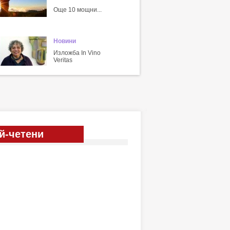
Още 10 мощни...
Новини
Изложба In Vino
Veritas
й-четени