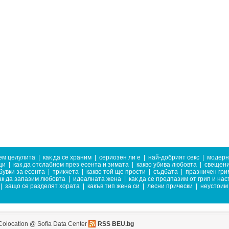
ем целулита
|
как да се храним
|
сериозен ли е
|
най-добрият секс
|
модерн
ци
|
как да отслабнем през есента и зимата
|
какво убива любовта
|
свещени
бувки за есента
|
трикчета
|
какво той ще прости
|
съдбата
|
празничен гри
ак да запазим любовта
|
идеалната жена
|
как да се предпазим от грип и нас
|
защо се разделят хората
|
какъв тип жена си
|
лесни прически
|
неустоим
Colocation @ Sofia Data Center
RSS BEU.bg