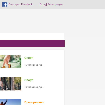
Влез през Facebook
Вход
|
Регистрация
Спорт
12 начина да...
Спорт
12 начина да...
Препоръчано