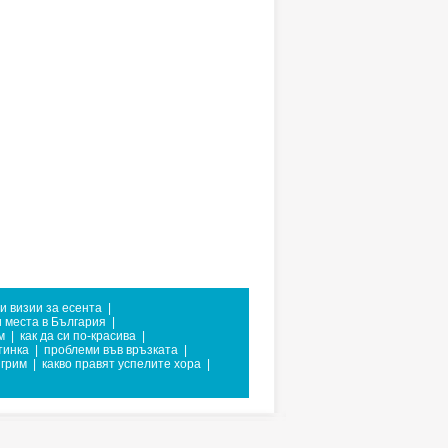
и визии за есента
|
 места в България
|
м
|
как да си по-красива
|
тинка
|
проблеми във връзката
|
 грим
|
какво правят успелите хора
|