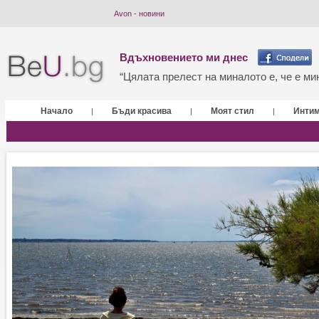
Avon - новини
Вдъхновението ми днес
“Цялата прелест на миналото е, че е мин
Начало
Бъди красива
Моят стил
Инти
|
|
|