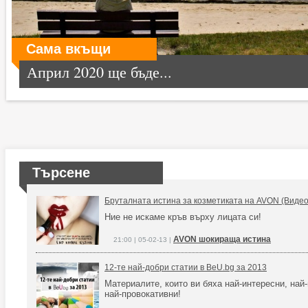
Сама вкъщи
Април 2020 ще бъде...
Търсене
Бруталната истина за козметиката на AVON (Видео
Ние не искаме кръв върху лицата си!
AVON шокираща истина
21:00 | 05-02-13 |
12-те най-добри статии в BeU.bg за 2013
Материалите, които ви бяха най-интересни, най-
най-провокативни!