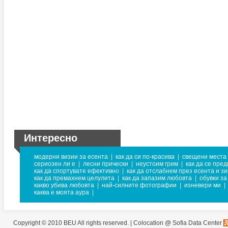
Интересно
модерни визии за есента
|
как да си по-красива
|
свещени места 
сериозен ли е
|
лесни прически
|
неустоим грим
|
как да се пред
как да спортувате ефективно
|
как да отслабнем през есента и з
как да премахнем целулита
|
как да запазим любовта
|
обувки за
какво убива любовта
|
най-силните фотографии
|
изневери ми
|
каква е моята аура
|
Copyright © 2010 BEU All rights reserved. |
Colocation @ Sofia Data Center