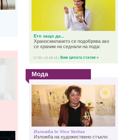
Ето защо да...
Храносмилането се подобрява ако
се храним на седнали на пода:
Виж цялата статия »
17:30 | 10-29-19 |
Мода
Изложба In Vino Veritas
Изложба на художествено стъкло