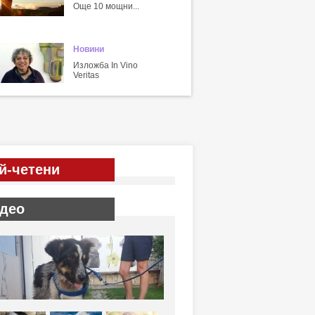
Още 10 мощни...
Новини
Изложба In Vino
Veritas
й-четени
део