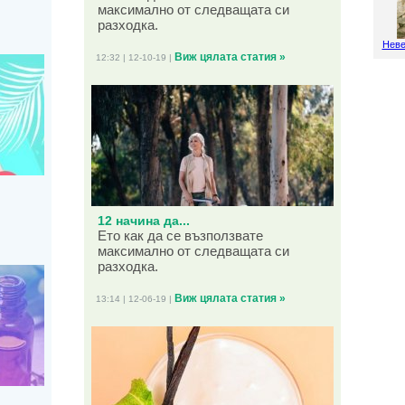
максимално от следващата си
разходка.
Неве
Виж цялата статия »
12:32 | 12-10-19 |
12 начина да...
Ето как да се възползвате
максимално от следващата си
разходка.
Виж цялата статия »
13:14 | 12-06-19 |