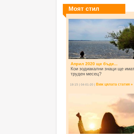
Моят стил
Април 2020 ще бъде...
Кои зодиакални знаци ще има
труден месец?
Виж цялата статия »
19:15 | 04-01-20 |