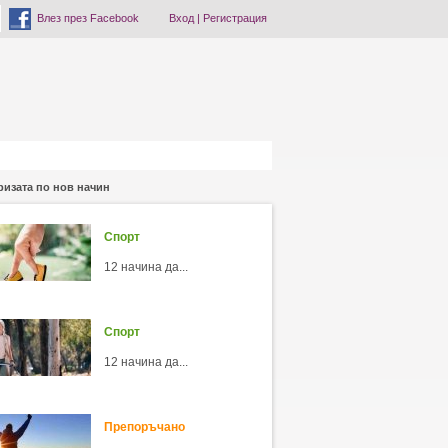
Влез през Facebook
Вход
|
Регистрация
ризата по нов начин
Спорт
12 начина да...
Спорт
12 начина да...
Препоръчано