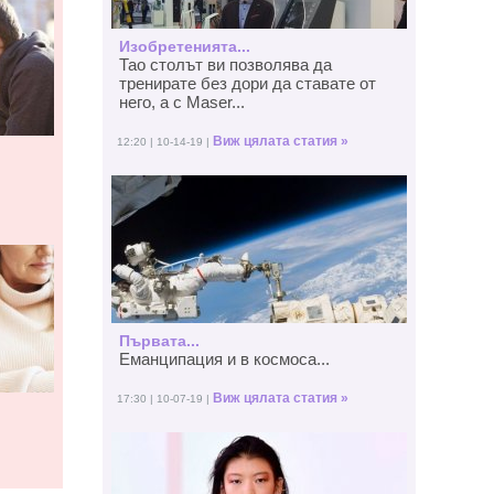
Изобретенията...
Тао столът ви позволява да
тренирате без дори да ставате от
него, а с Maser...
Виж цялата статия »
12:20 | 10-14-19 |
Първата...
Еманципация и в космоса...
Виж цялата статия »
17:30 | 10-07-19 |