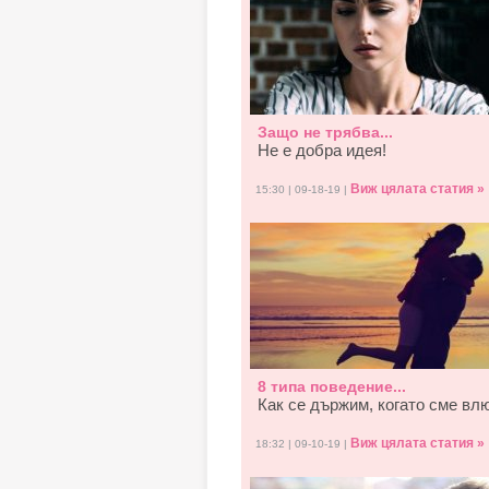
Защо не трябва...
Не е добра идея!
Виж цялата статия »
15:30 | 09-18-19 |
8 типа поведение...
Как се държим, когато смe вл
Виж цялата статия »
18:32 | 09-10-19 |