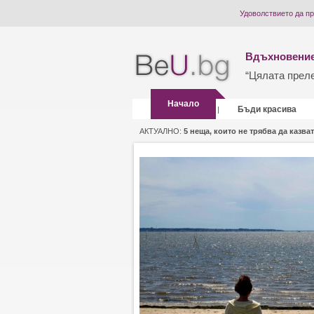
Удоволствието да п
Вдъхновение
“Цялата прелес
Начало
Бъди красива
|
АКТУАЛНО:
5 неща, които не трябва да казват