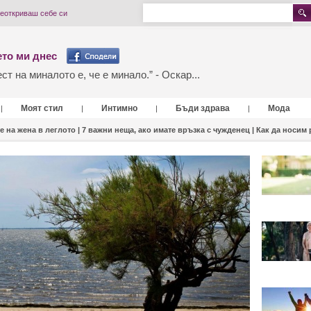
реоткриваш себе си
то ми днес
т на миналото е, че е минало.” - Оскар...
Моят стил
Интимно
Бъди здрава
Мода
|
|
|
|
е на жена в леглото |
7 важни неща, ако имате връзка с чужденец |
Как да носим 