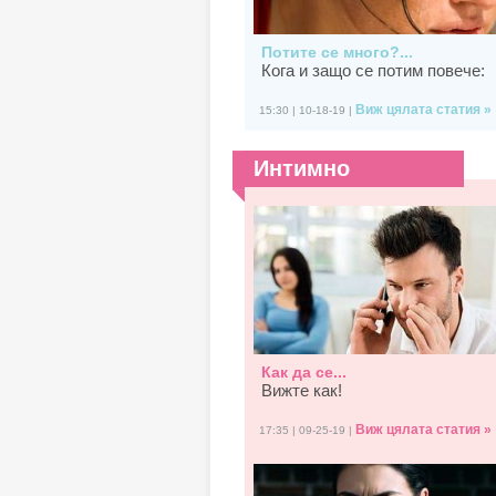
Потите се много?...
Кога и защо се потим повече:
Виж цялата статия »
15:30 | 10-18-19 |
Интимно
Как да се...
Вижте как!
Виж цялата статия »
17:35 | 09-25-19 |