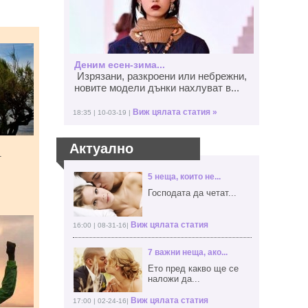
Деним есен-зима...
Изрязани, разкроени или небрежни,
новите модели дънки нахлуват в...
Виж цялата статия »
18:35 | 10-03-19 |
Актуално
т
5 неща, които не...
Господата да четат...
Виж цялата статия
16:00 | 08-31-16|
7 важни неща, ако...
Ето пред какво ще се
наложи да...
Виж цялата статия
17:00 | 02-24-16|