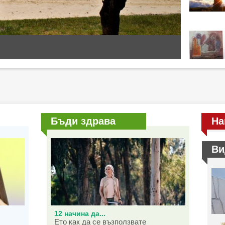
Бъди здрава
На
Ви
12 начина да...
Ето как да се възползвате