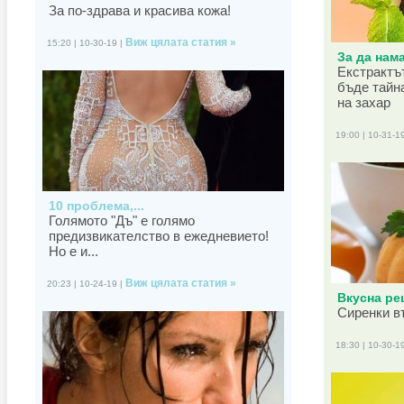
За по-здрава и красива кожа!
Виж цялата статия »
15:20 | 10-30-19 |
За да нама
Екстрактъ
бъде тайн
на захар
19:00 | 10-31-1
10 проблема,...
Голямото "Дъ" е голямо
предизвикателство в ежедневието!
Но е и...
Виж цялата статия »
20:23 | 10-24-19 |
Вкусна рец
Сиренки в
18:30 | 10-30-1