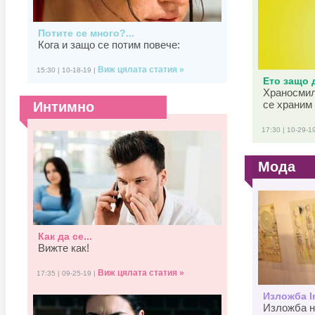
Потите се много?...
Кога и защо се потим повече:
Виж цялата статия »
15:30 | 10-18-19 |
Ето защо д
Храносмил
се храним 
Интимно
17:30 | 10-29-1
Мода
Как да се...
Вижте как!
Виж цялата статия »
17:35 | 09-25-19 |
Изложба In
Изложба н