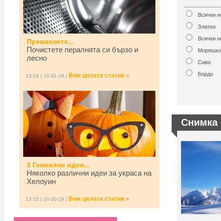
Всички 
Златно
Всички н
Премахнете...
Почистете пералнята си бързо и
Моряшко
лесно
Сиво
Бордо
Виж цялата статия »
13:24 | 10-31-19 |
Снимка 
3 Гениални идеи...
Няколко различни идеи за украса на
Хелоуин
Виж цялата статия »
13:15 | 10-30-19 |