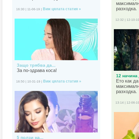
максималн
разходка.
Виж цялата статия »
16:30 | 11-06-19 |
12:32 | 12-10-1
Защо трябва да...
За по-здрава коса!
12 начина 
Ето как да
Виж цялата статия »
16:50 | 10-31-19 |
максималн
разходка.
13:14 | 12-06-1
5 ползи на...