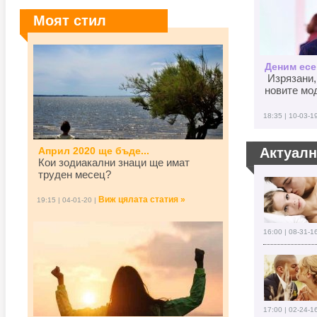
Моят стил
Деним есен
Изрязани,
новите мод
18:35 | 10-03-1
Април 2020 ще бъде...
Актуал
Кои зодиакални знаци ще имат
труден месец?
Виж цялата статия »
19:15 | 04-01-20 |
16:00 | 08-31-1
17:00 | 02-24-1