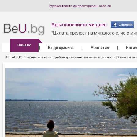
Удоволствието да преоткриваш себе си
Вдъхновението ми днес
“Цялата прелест на миналото е, че е мин
Начало
Бъди красива
Моят стил
Инти
|
|
|
АКТУАЛНО:
5 неща, които не трябва да казвате на жена в леглото |
7 важни нещ