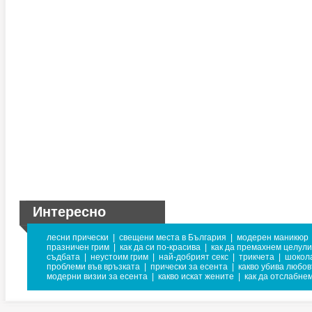
Интересно
лесни прически
|
свещени места в България
|
модерен маникюр
празничен грим
|
как да си по-красива
|
как да премахнем целул
съдбата
|
неустоим грим
|
най-добрият секс
|
трикчета
|
шокол
проблеми във връзката
|
прически за есента
|
какво убива любов
модерни визии за есента
|
какво искат жените
|
как да отслабне