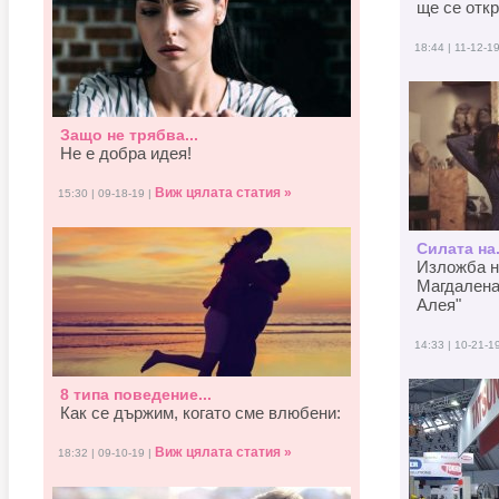
ще се отк
18:44 | 11-12-1
Защо не трябва...
Не е добра идея!
Виж цялата статия »
15:30 | 09-18-19 |
Силата на.
Изложба н
Магдалена
Алея"
14:33 | 10-21-1
8 типа поведение...
Как се държим, когато смe влюбени:
Виж цялата статия »
18:32 | 09-10-19 |