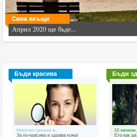
Сама вкъщи
Април 2020 ще бъде...
Бъди красива
Бъди з
Няколко грешки в...
12 начина 
За по-красива и здрава кожа!
Ето как да