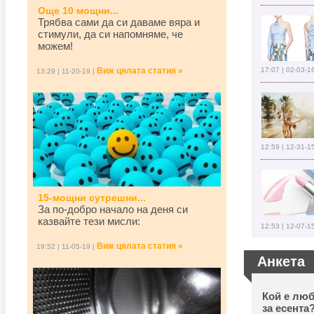
Още 10 мощни...
Трябва сами да си даваме вяра и
стимули, да си напомняме, че
можем!
Виж цялата статия »
17:07 | 02-03-1
13:29 | 11-20-19 |
12:59 | 12-31-1
15-мощни сутрешни...
За по-добро начало на деня си
казвайте тези мисли:
12:53 | 12-07-1
Виж цялата статия »
19:52 | 11-05-19 |
Анкета
Кой е люб
за есента