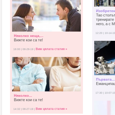
Изобретен
Тао столъ
тренирате 
него, а с M
12:20 | 10-14-1
Няколко неща,...
Вижте кои са те!
Виж цялата статия »
16:00 | 08-28-19 |
Първата...
Еманципаци
17:30 | 10-07-1
Няколко...
Вижте кои са те!
Виж цялата статия »
14:32 | 08-27-19 |