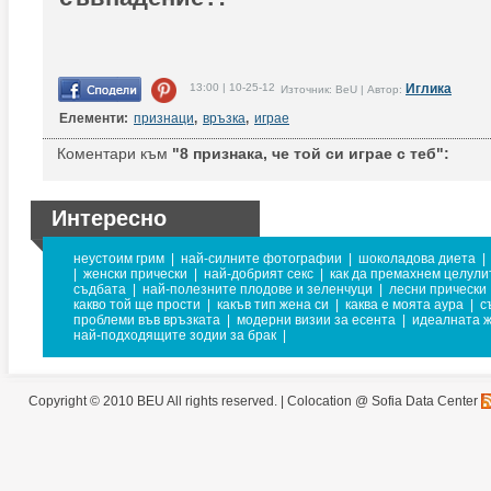
13:00 | 10-25-12
Иглика
Източник: BeU | Автор:
Елементи:
признаци
,
връзка
,
играе
Коментари към
"8 признака, че той си играе с теб":
Интересно
неустоим грим
|
най-силните фотографии
|
шоколадова диета
|
|
женски прически
|
най-добрият секс
|
как да премахнем целули
съдбата
|
най-полезните плодове и зеленчуци
|
лесни прически
какво той ще прости
|
какъв тип жена си
|
каква е моята аура
|
с
проблеми във връзката
|
модерни визии за есента
|
идеалната 
най-подходящите зодии за брак
|
Copyright © 2010 BEU All rights reserved. |
Colocation @ Sofia Data Center