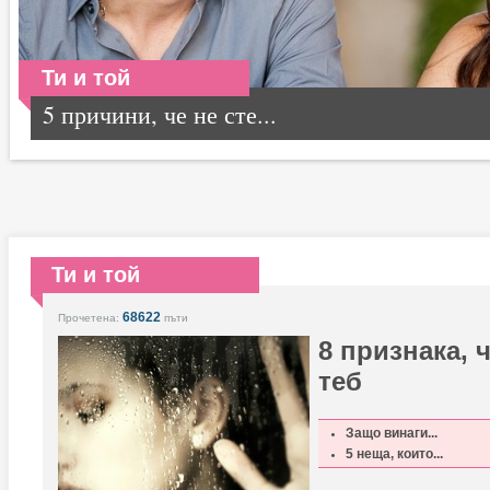
Ти и той
5 причини, че не сте...
Ти и той
68622
Прочетена:
пъти
8 признака, ч
теб
Защо винаги...
5 неща, които...