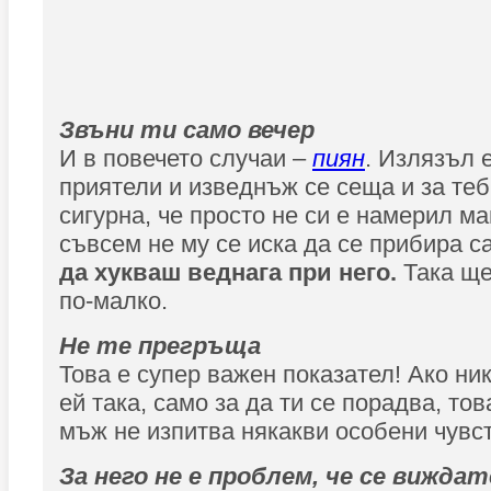
Звъни ти само вечер
И в повечето случаи –
пиян
. Излязъл 
приятели и изведнъж се сеща и за теб
сигурна, че просто не си е намерил ма
съвсем не му се иска да се прибира с
да хукваш веднага при него.
Така ще
по-малко.
Не те прегръща
Това е супер важен показател! Ако ник
ей така, само за да ти се порадва, това
мъж не изпитва някакви особени чувст
За него не е проблем, че се виждат