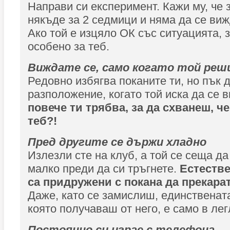
Направи си експеримент. Кажи му, че
някъде за 2 седмици и няма да се виж
Ако той е изцяло ОК със ситуацията, 
особено за теб.
Виждате се, само когато той реш
Редовно избягва поканите ти, но пък 
разположение, когато той иска да се 
повече ти трябва, за да схванеш, че
теб?!
Пред другите се държи хладно
Излезли сте на клуб, а той се сеща д
малко преди да си тръгнете.
Естестве
са придружени с покана да прекара
Даже, като се замислиш, единственат
която получаваш от него, е само в лег
Постоянно си играе с телефона