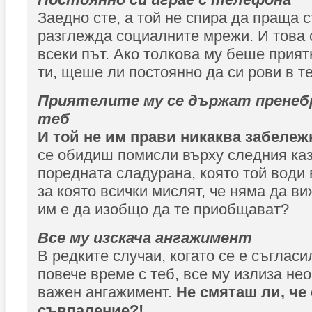
Заедно сте, а той не спира да праща
разглежда социалните мрежи. И това 
всеки път. Ако толкова му беше прия
ти, щеше ли постоянно да си рови в 
Приятелите му се държат пренеб
теб
И той не им прави никаква забележ
се обидиш помисли върху следния казу
поредната сладурана, която той води 
за която всички мислят, че няма да ви
им е да изобщо да те приобщават?
Все му изскача ангажимент
В редките случаи, когато се е съгласи
повече време с теб, все му излиза нео
важен ангажимент.
Не смяташ ли, че 
съвпадение?!