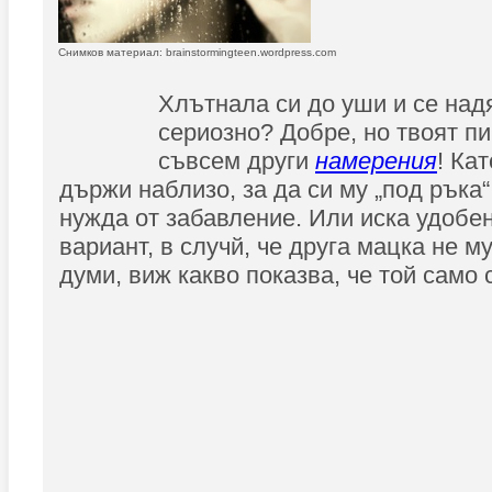
Снимков материал: brainstormingteen.wordpress.com
Хлътнала си до уши и се на
сериозно? Добре, но твоят п
съвсем други
намерения
! Ка
държи наблизо, за да си му „под ръка“
нужда от забавление. Или иска удобе
вариант, в случй, че друга мацка не му
думи, виж какво показва, че той само с