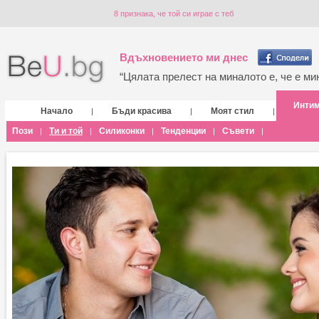
8 признака, че той си играе с теб
Вдъхновението ми днес
“Цялата прелест на миналото е, че е мин
Инти
Начало
Бъди красива
Моят стил
|
|
|
Пози
Ти и той
Силиконки
Тенденции
Съвети
|
|
|
|
|