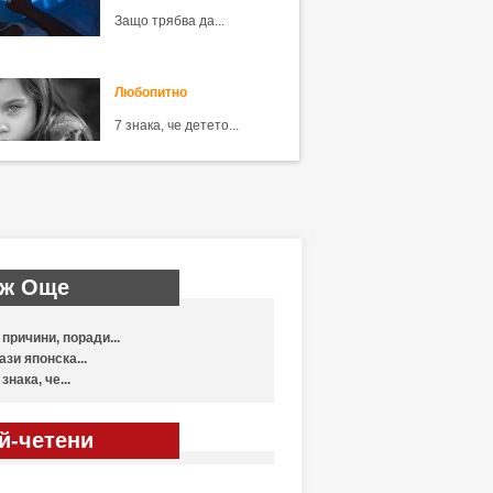
Защо трябва да...
Любопитно
7 знака, че детето...
ж Още
 причини, поради...
ази японска...
 знака, че...
й-четени