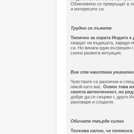
Обикновено се превръщат в ли
и интересите си.
Трудно се лъжете
Типично за хората Индиго е
хващат на въдицата, заради 
си. Но винаги един вътрешен гл
силно развита интуиция.
Вие сте наистина уникални
Чувствате се различни и специ
някой като вас.
Освен това и
своята автентичност, но ря
добре да се свърже с друго Ин
разговаря и споделя.
Обичате твърде силно
Толкова силно, че понякога 