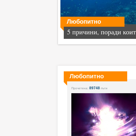
Любопитно
5 причини, поради които
Любопитно
89748
Прочетена:
пъти