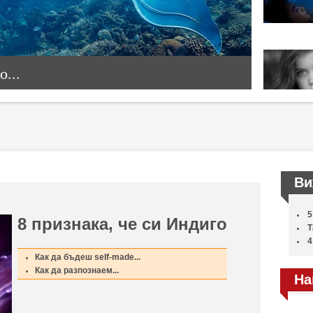
...
Ви
5
8 признака, че си Индиго
Т
4
Как да бъдеш self-made...
Как да разпознаем...
На