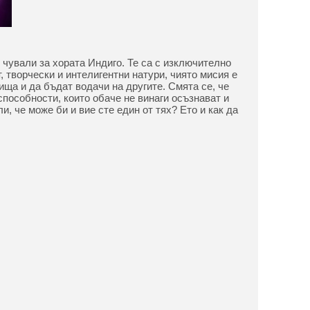
 чували за хората Индиго. Те са с изключително
, творчески и интелигентни натури, чиято мисия е
ища и да бъдат водачи на другите. Смята се, че
способности, които обаче не винаги осъзнават и
ли, че може би и вие сте един от тях? Ето и как да