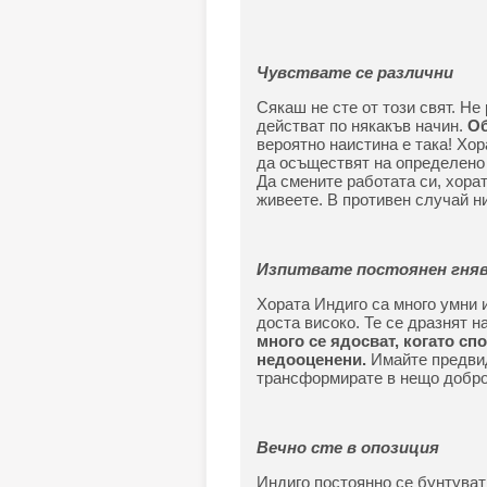
Чувствате се различни
Сякаш не сте от този свят. Н
действат по някакъв начин.
Об
вероятно наистина е така! Хо
да осъществят на определено
Да смените работата си, хорат
живеете. В противен случай н
Изпитвате постоянен гня
Хората Индиго са много умни 
доста високо. Те се дразнят н
много се ядосват, когато сп
недооценени.
Имайте предвид,
трансформирате в нещо добро,
Вечно сте в опозиция
Индиго постоянно се бунтуват