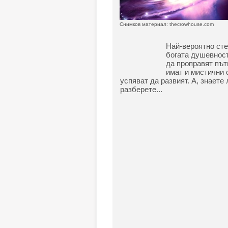
Снимков материал: thecrowhouse.com
Най-вероятно сте
богата душевност
да проправят път
имат и мистични 
успяват да развият. А, знаете 
разберете...