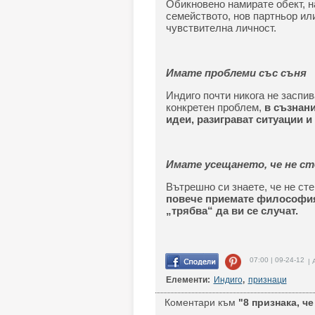
Обикновено намирате обект, на
семейството, нов партньор ил
чувствителна личност.
Имате проблеми със съня
Индиго почти никога не заспив
конкретен проблем,
в съзнани
идеи, разиграват ситуации и
Имате усещането, че не ст
Вътрешно си знаете, че не ст
повече приемате философият
„трябва“ да ви се случат.
07:00 | 09-24-12
| 
Елементи:
Индиго
,
признаци
Коментари към
"8 признака, че