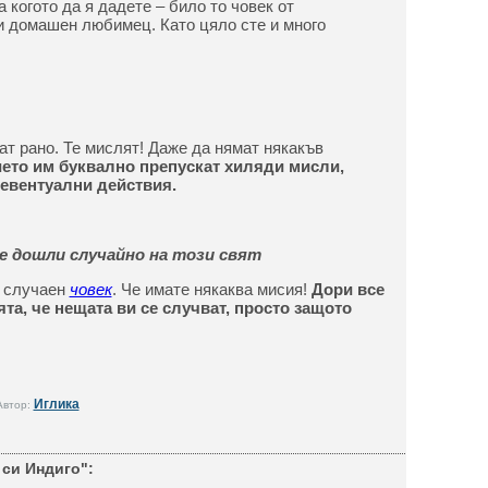
 когото да я дадете – било то човек от
и домашен любимец. Като цяло сте и много
ат рано. Те мислят! Даже да нямат някакъв
ето им буквално препускат хиляди мисли,
 евентуални действия.
е дошли случайно на този свят
е случаен
човек
. Че имате някаква мисия!
Дори все
а, че нещата ви се случват, просто защото
Иглика
Автор:
 си Индиго":