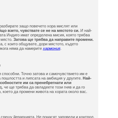
е разбирате защо повечето хора мислят или
що взето, чувствате се не на мястото си.
И най-
рата Индиго имат определена мисия, която трябва
 място.
Затова ще трябва да направите промени.
а, с които общувате, дори мястото, където
икога няма да намерите
хармония
.
в
и способни. Точно затова и самочувствието им е
а пошлостта и липсата на амбиция у другите.
Най-
особностите им са пренебрегнати или
 че ще трябва да овладеете този гняв и да го
 което да промени живота на хората около вас.
 срещу йерархията. Не понасят заповеди и контрол.