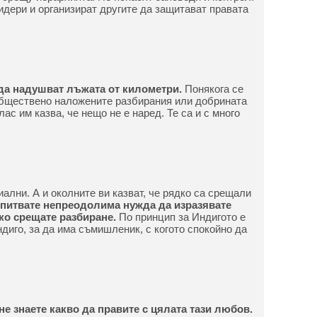
дери и организират другите да защитават правата
 да надушват лъжата от километри.
Понякога се
обществено наложените разбирания или добрината
ас им казва, че нещо не е наред. Те са и с много
ални. А и околните ви казват, че рядко са срещали
зпитвате непреодолима нужда да изразявате
дко срещате разбиране.
По принцип за Индигото е
диго, за да има съмишленик, с когото спокойно да
не знаете какво да правите с цялата тази любов.