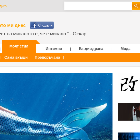
диго
то ми днес
т на миналото е, че е минало.” - Оскар...
Моят стил
Интимно
Бъди здрава
Мода
|
|
|
|
Сама вкъщи
Препоръчано
|
|
|