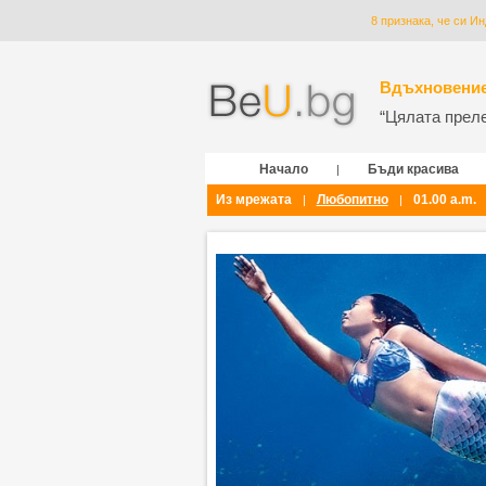
8 признака, че си Ин
Вдъхновение
“Цялата прелес
Начало
Бъди красива
|
Из мрежата
Любопитно
01.00 a.m.
|
|