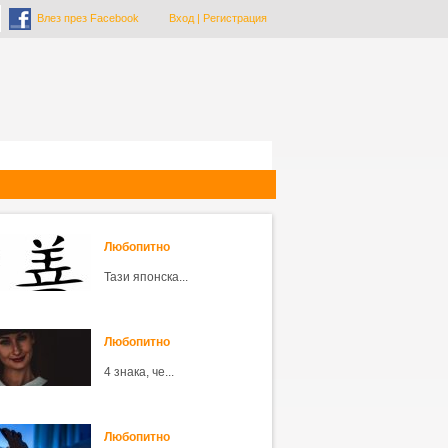
Влез през Facebook
Вход
|
Регистрация
Любопитно
Тази японска...
Любопитно
4 знака, че...
Любопитно