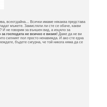
ива, всеотдайна… Всички имаме някаква представа
 падат мъжете. Замисляли ли сте се обаче, какви
? И не говорим за външен вид, а изцяло за
 за господата не всичко е визия!
Даже да не ви
оито силният пол просто ненавижда. И ако сте една
леждате, бъдете сигурна, че той никога няма да се