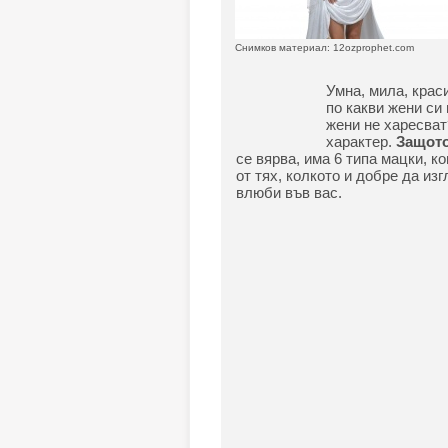
Снимков материал: 12ozprophet.com
Умна, мила, крас
по какви жени си
жени не харесват
характер.
Защото
се вярва, има 6 типа мацки, к
от тях, колкото и добре да изг
влюби във вас.