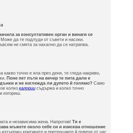
ка
ачила за консултативен орган и винаги се
Може да те подлуди от съвети и насоки.
ъвсем не смята за нахално да се натрапва.
а какво точно е яла през деня, те гледа накриво,
ки.
Поне пет пъти на вечер те пита дали е
 дънки и не изглежда ли дупето й голямо?
Само
кое колко
калории
съдържа и колко точно
и изгориш.
ата и независима жена. Напротив!
Тя е
жава мъжете около себе си и изисква отношение
 изтърпиш критиките и претенциите й повече от час