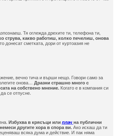
зпознаеш. Тя оглежда дрехите ти, телефона ти,
ко струва, какво работиш, колко печелиш, онова
то донесат сметката, дори от куртоазия не
ажение, вечно тича и върши нещо. Говори само за
колегите онова…
Дразни страшно много с
сата на собствено мнение.
Когато е в компания си
 да се отпусне.
лна.
Избухва в крясъци или
плач
на публични
 немеси другите хора в спора ви.
Ако искаш да ти
реценяваш всяка дума и действие. И пак няма