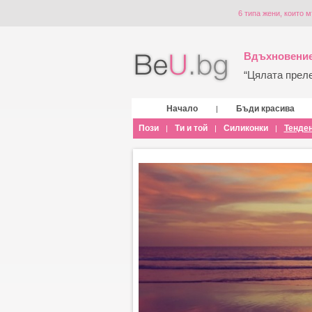
6 типа жени, които 
Вдъхновение
“Цялата прелес
Начало
Бъди красива
|
Пози
Ти и той
Силиконки
Тенде
|
|
|