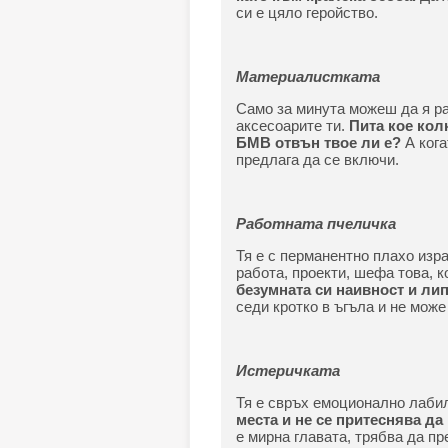
си е цяло геройство.
Материалистката
Само за минута можеш да я ра
аксесоарите ти.
Пита кое кол
БМВ отвън твое ли е?
А кога
предлага да се включи.
Работната пчеличка
Тя е с перманентно плахо изр
работа, проекти, шефа това, 
безумната си наивност и лип
седи кротко в ъгъла и не може
Истеричката
Тя е свръх емоционално лаби
места и не се притеснява да
е мирна главата, трябва да п