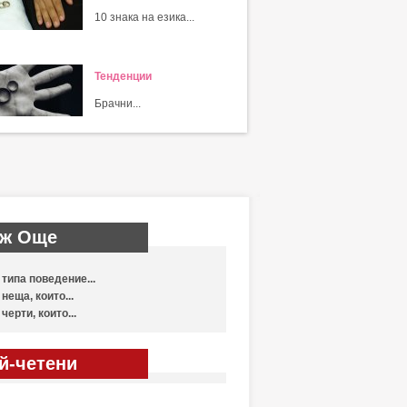
10 знака на езика...
Тенденции
Брачни...
ж Още
 типа поведение...
 неща, които...
 черти, които...
й-четени