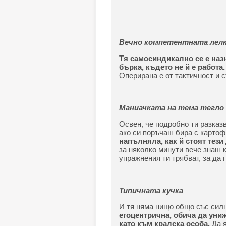
Вечно компетентната лел
Тя самосиндикално се е назн
бърка, където не й е работа.
Оперирана е от тактичност и с
Маниачката на тема тегло
Освен, че подробно ти разказв
ако си поръчаш бира с картоф
напълняла, как й стоят тези
за няколко минути вече знаш 
упражнения ти трябват, за да г
Типичната кучка
И тя няма нищо общо със силн
егоцентрична, обича да уни
като към кралска особа.
Да я