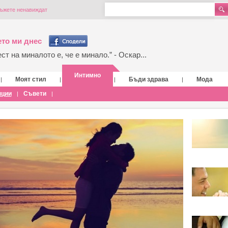
мъжете ненавиждат
то ми днес
т на миналото е, че е минало.” - Оскар...
Интимно
Моят стил
Бъди здрава
Мода
|
|
|
|
нции
Съвети
|
|