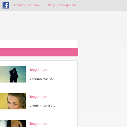
Влез през Facebook
Вход
|
Регистрация
Тенденции
6 неща, които...
Тенденции
5 черти, които...
Тенденции