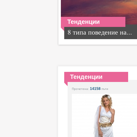
Тенденции
8 типа поведение на...
Тенденции
14158
Прочетена:
пъти