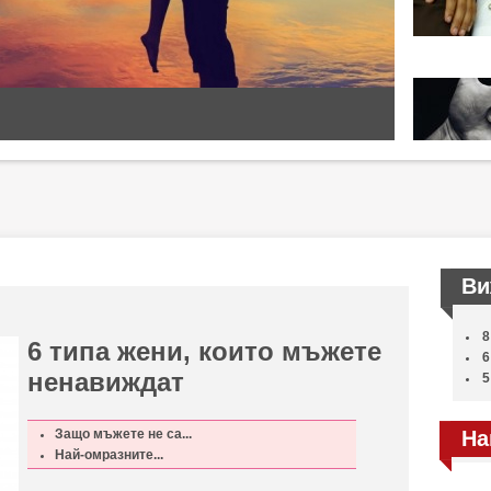
Ви
8
6 типа жени, които мъжете
6
ненавиждат
5
Защо мъжете не са...
На
Най-омразните...