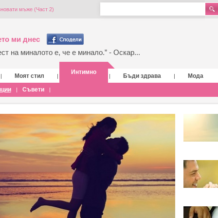
зновати мъже (Част 2)
то ми днес
т на миналото е, че е минало.” - Оскар...
Интимно
Моят стил
Бъди здрава
Мода
|
|
|
|
нции
Съвети
|
|