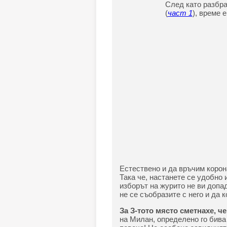
След като разбра
(
част 1
), време 
Естествено и да връчим корон
Така че, настанете се удобно 
изборът на журито не ви допад
не се съобразите с него и да к
За З-тото място сметнахе, ч
на Милан, определено го бива 