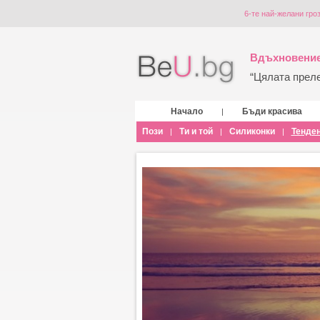
6-те най-желани гро
Вдъхновение
“Цялата прелес
Начало
Бъди красива
|
Пози
Ти и той
Силиконки
Тенде
|
|
|