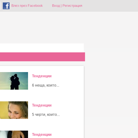
Влез през Facebook
Вход
|
Регистрация
Тенденции
6 неща, които...
Тенденции
5 черти, които...
Тенденции