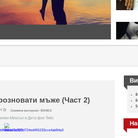
Ви
8
розновати мъже (Част 2)
6
5
Снимков материал: BGNES
илин Менсън и Дита фон Тийз
На