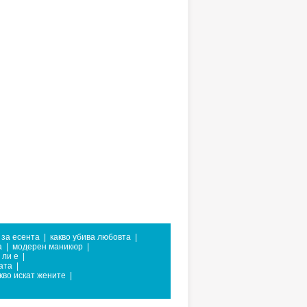
 за есента
|
какво убива любовта
|
а
|
модерен маникюр
|
 ли е
|
ата
|
кво искат жените
|