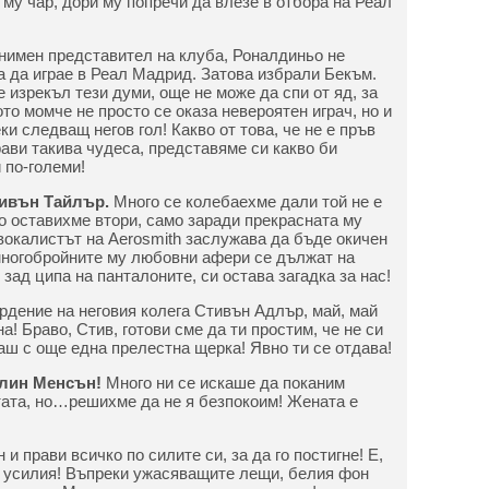
му чар, дори му попречи да влезе в отбора на Реал
нимен представител на клуба, Роналдиньо не
а да играе в Реал Мадрид. Затова избрали Бекъм.
е изрекъл тези думи, още не може да спи от яд, за
то момче не просто се оказа невероятен играч, но и
ки следващ негов гол! Какво от това, че не е пръв
ави такива чудеса, представяме си какво би
 по-големи!
тивън Тайлър.
Много се колебаехме дали той не е
го оставихме втори, само заради прекрасната му
вокалистът на Aerosmith заслужава да бъде окичен
многобройните му любовни афери се дължат на
ад ципа на панталоните, си остава загадка за нас!
рдение на неговия колега Стивън Адлър, май, май
а! Браво, Стив, готови сме да ти простим, че не си
аш с още една прелестна щерка! Явно ти се отдава!
илин Менсън!
Много ни се искаше да поканим
тата, но…решихме да не я безпокоим! Жената е
.
 и прави всичко по силите си, за да го постигне! Е,
и усилия! Въпреки ужасяващите лещи, белия фон