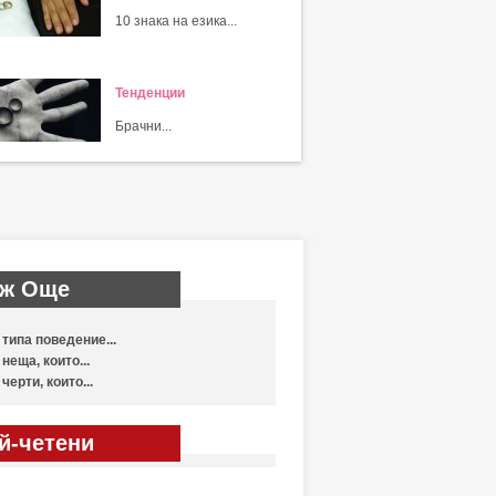
10 знака на езика...
Тенденции
Брачни...
ж Още
 типа поведение...
 неща, които...
 черти, които...
й-четени