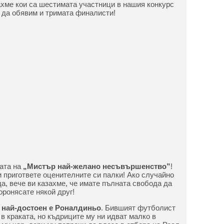
хме кои са шестимата участници в нашия конкурс
е да обявим и тримата финалисти!
ата на
„Мистър най-желано несъвършенство”
!
и пригответе оценителните си палки! Ако случайно
а, вече ви казахме, че имате пълната свобода да
оронясате някой друг!
е най-достоен е Роналдиньо
. Бившият футболист
в краката, но къдриците му ни идват малко в