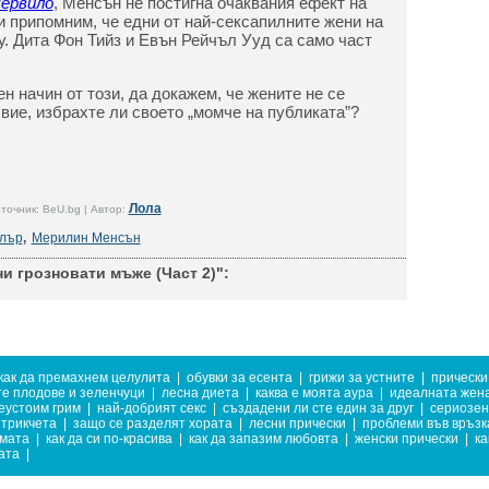
червило
, Менсън не постигна очаквания ефект на
и припомним, че едни от най-сексапилните жени на
. Дита Фон Тийз и Евън Рейчъл Ууд са само част
н начин от този, да докажем, че жените не се
вие, избрахте ли своето „момче на публиката”?
Лола
точник: BeU.bg | Автор:
йлър
,
Мерилин Менсън
и грозновати мъже (Част 2)":
как да премахнем целулита
|
обувки за есента
|
грижи за устните
|
прически
е плодове и зеленчуци
|
лесна диета
|
каква е моята аура
|
идеалната жен
еустоим грим
|
най-добрият секс
|
създадени ли сте един за друг
|
сериозен
трикчета
|
защо се разделят хората
|
лесни прически
|
проблеми във връзк
имата
|
как да си по-красива
|
как да запазим любовта
|
женски прически
|
ка
ата
|