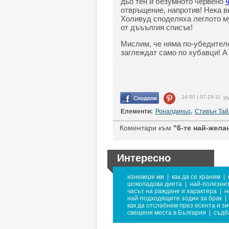
дьо тен и безумното червено
отвръщение, напротив! Нека в
Холивуд споделяха леглото му
от дъъългия списък!
Мислим, че няма по-убедителе
заглеждат само по хубавци! А 
14:00 | 07-29-11
Из
Елементи:
Роналдиньо
,
Стивън Та
Коментари към
"6-те най-желан
Интересно
изневери ми
|
как да се храним
|
шоколадова диета
|
най-полезнит
часът на раждане и характера
|
н
най-подходящите зодии за брак
|
как да отслабнем през есента и з
свещени места в България
|
съдб