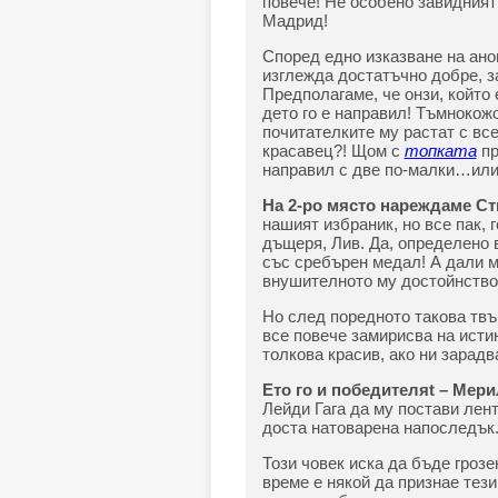
повече! Не особено завидният 
Мадрид!
Според едно изказване на ано
изглежда достатъчно добре, з
Предполагаме, че онзи, който 
дето го е направил! Тъмнокожо
почитателките му растат с все
красавец?! Щом с
топката
пр
направил с две по-малки…или
На 2-ро място нареждаме С
нашият избраник, но все пак, 
дъщеря, Лив. Да, определено 
със сребърен медал! А дали 
внушителното му достойнство з
Но след поредното такова твъ
все повече замирисва на истин
толкова красив, ако ни зарадв
Ето го и победителяt – Мер
Лейди Гага да му постави лен
доста натоварена напоследък
Този човек иска да бъде грозен
време е някой да признае тез