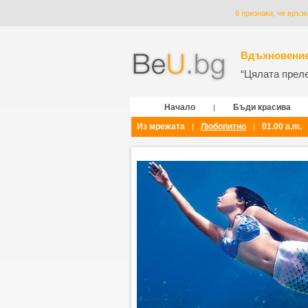
6 признака, че връз
Вдъхновение
“Цялата прелес
Начало
Бъди красива
|
Из мрежата
Любопитно
01.00 a.m.
|
|