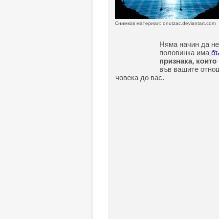
Снимков материал: onutzac.deviantart.com
Няма начин да не
половинка има
бъ
признака, които
във вашите отнош
човека до вас.