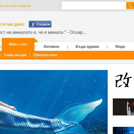
ката ви няма бъдеще
то ми днес
т на миналото е, че е минало.” - Оскар...
Моят стил
Интимно
Бъди здрава
Мода
|
|
|
|
Сама вкъщи
Препоръчано
|
|
|