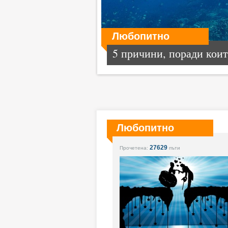
Любопитно
5 причини, поради които
Любопитно
27629
Прочетена:
пъти