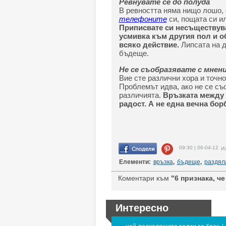
Ревнувате се до полуда
В ревността няма нищо лошо, 
телефоните
си, пощата си ил
Приписвате си несъществува
усмивка към другия пол и о
всяко действие.
Липсата на д
бъдеще.
Не се съобразявате с мнен
Вие сте различни хора и точн
Проблемът идва, ако не се съ
различията.
Връзката между 
радост. А не една вечна бор
09:30 | 06-04-12
Из
Елементи:
връзка
,
бъдеще
,
раздял
Коментари към
"6 признака, ч
Интересно