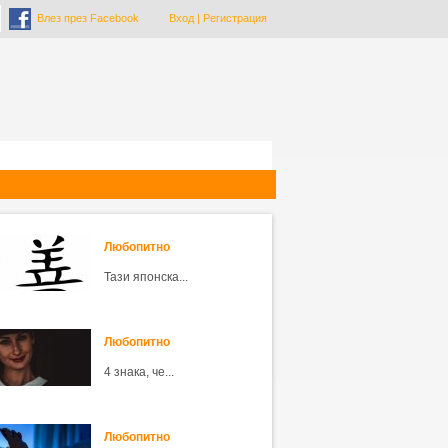
Влез през Facebook
Вход
|
Регистрация
Любопитно
Тази японска...
Любопитно
4 знака, че...
Любопитно