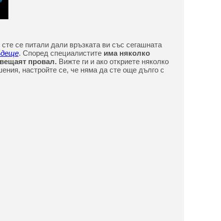
 сте се питали дали връзката ви със сегашната
деще
. Според специалистите
има няколко
 вещаят провал.
Вижте ги и ако откриете няколко
ения, настройте се, че няма да сте още дълго с