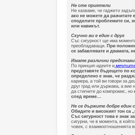
Не сте приятели
Не казваме, че гаджето задъл
ако не можете да разчитате 
споделите проблемите си, зн
или навикът.
Скучно ви е един с друг
Със сигурност ще има моменти 
преобладаващи.
При положени
се забавлявате и двамата, н
Имате различни представи
По принцип идеите и
мечтит
представяте бъдещето по ко
определено е знак, че раздя
кариера, а той ви говори за д
друг град или държава, а вие
да стигнете до компромис, но
след време…
Не се държите добре един с
Обидите и високият тон са 
Със сигурност това е знак за
сигурни, че в момента, в койт
човек, с взаимоотношенията в