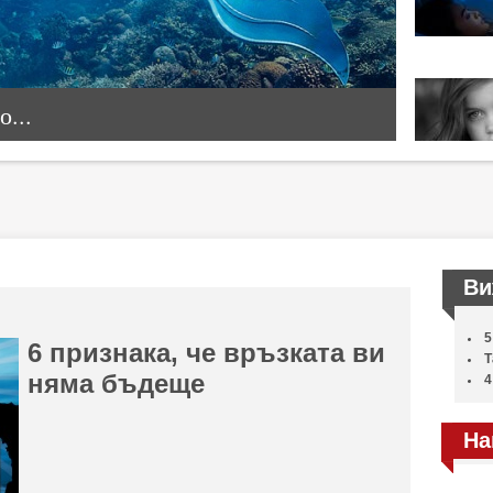
...
Ви
5
6 признака, че връзката ви
Т
няма бъдеще
4
На