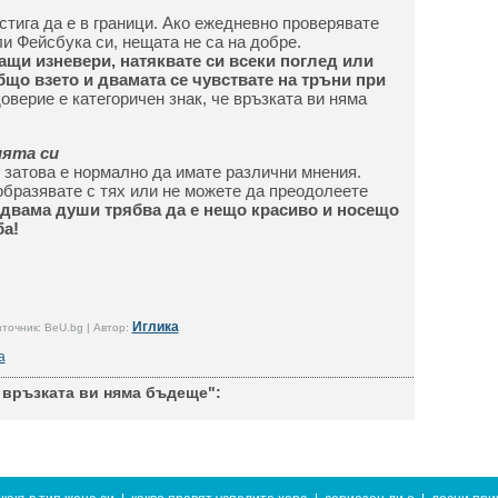
стига да е в граници. Ако ежедневно проверявате
и Фейсбука си, нещата не са на добре.
щи изневери, натяквате си всеки поглед или
бщо взето и двамата се чувствате на тръни при
оверие е категоричен знак, че връзката ви няма
ията си
о затова е нормално да имате различни мнения.
образявате с тях или не можете да преодолеете
двама души трябва да е нещо красиво и носещо
ба!
Иглика
точник: BeU.bg | Автор:
а
е връзката ви няма бъдеще":