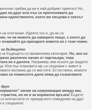
жително трябва да ви е най-добрият приятел! Но,
един на друг или пък се притеснявате да
ачи единственото, което ви свързва е сексът
на отегчение. Идеята тук е, да не са
е, че не можете да намерите нищо, с което да
е очаквайте да прекарате живота си с този човек.
 за бъдещето
е
за бъдещето са променлива категория.
Но, ако си
рено различен начин от партньора, това
лата не е далече.
Например, вие искате да градите
еца. Или пък плановете му са свързани с живот в
 нямате желание да се местите. Естествено, можете
само си помислете дали няма да съжалявате
 друг
„нормален“ начин на комуникация между вас.
 страстна, но не и за нормална връзка!
Бъдете
о се впечатлите от прекрасното поведение на друг
и е свършено!