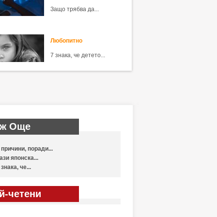
Защо трябва да...
Любопитно
7 знака, че детето...
ж Още
 причини, поради...
ази японска...
 знака, че...
й-четени