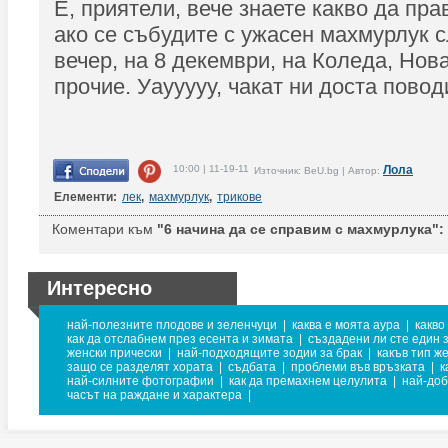
Е, приятели, вече знаете какво да прав
ако се събудите с ужасен махмурлук с
вечер, на 8 декември, на Коледа, Нов
прочие. Уаууууу, чакат ни доста поводи
10:00 | 11-19-11
Лола
Източник: BeU.bg | Автор:
Елементи:
лек
,
махмурлук
,
трикове
Коментари към
"6 начина да се справим с махмурлука":
Интересно
най-полезните плодове и зеленчуци
|
каква е моята аура
|
какво
как да отслабнем през есента и зимата
|
създадени ли сте един з
женски прически
|
най-подходящите зодии за брак
|
какъв тип ж
защо се разделят хората
|
съдбата
|
проблеми във връзката
|
к
най-силните фотографии
|
как да премахнем целулита
|
най-доб
часът на раждане и характера
|