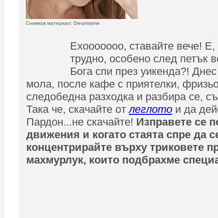
Снимков материал: Dreamstime
Ехооооооо, ставайте вече! Е, 
трудно, особено след петък в
Бога спи през уикенда?! Днес
мола, после кафе с приятелки, фризьо
следобедна разходка и разбира се, съ
Така че, скачайте от
леглото
и да дей
Пардон...не скачайте!
Изправете се п
движения и когато стаята спре да с
концентрирайте върху триковете п
махмурлук, които подбрахме специа