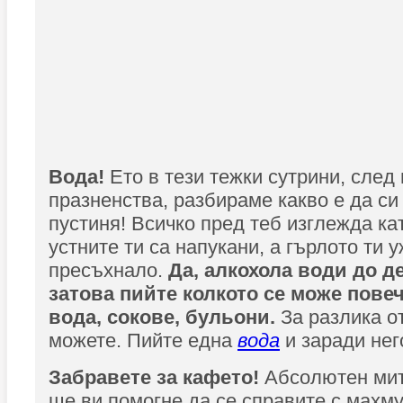
Вода!
Ето в тези тежки сутрини, след
празненства, разбираме какво е да си
пустиня! Всичко пред теб изглежда ка
устните ти са напукани, а гърлото ти 
пресъхнало.
Да, алкохола води до д
затова пийте колкото се може повеч
вода, сокове, бульони.
За разлика о
можете. Пийте една
вода
и заради нег
Забравете за кафето!
Абсолютен мит
ще ви помогне да се справите с махм