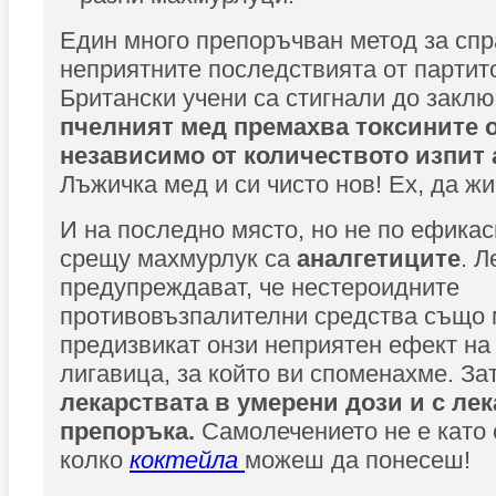
Един много препоръчван метод за спр
неприятните последствията от партит
Британски учени са стигнали до заклю
пчелният мед премахва токсините о
независимо от количеството изпит 
Лъжичка мед и си чисто нов! Ех, да ж
И на последно място, но не по ефикас
срещу махмурлук са
аналгетиците
. 
предупреждават, че нестероидните
противовъзпалителни средства също 
предизвикат онзи неприятен ефект н
лигавица, за който ви споменахме. З
лекарствата в умерени дози и с лек
препоръка.
Самолечението не е като
колко
коктейла
можеш да понесеш!