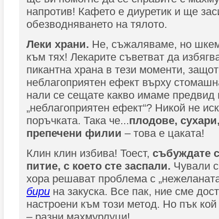
напротив! Кафето е диуретик и ще за
обезводняването на тялото.
Леки храни.
Не, съжаляваме, но шкем
към тях! Лекарите съветват да избягв
пикантна храна в тези моменти, защот
неблагоприятен ефект върху стомашн
нали се сещате какво имаме предвид
„неблагоприятен ефект“? Никой не ис
поръчката. Така че...
плодове, сухари
препечени филии
– това е цаката!
Клин клин избива! Тоест,
събуждате с
питие, с което сте заспали.
Чували с
хора решават проблема с „нежеланата“
бири
на закуска. Все пак, ние сме дос
настроени към този метод. Но пък кой 
– разни махмурлуци!