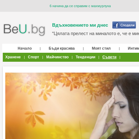
6 начина да се справим с махмурлука
Вдъхновението ми днес
“Цялата прелест на миналото е, че е мин
Начало
Бъди красива
Моят стил
Инти
|
|
|
Хранене
Спорт
Майчинство
Тенденции
Съвети
|
|
|
|
|