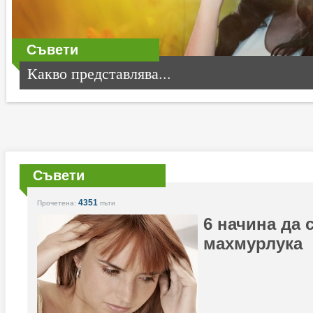
Съвети
Какво представлява...
Съвети
4351
Прочетена:
пъти
6 начина да 
махмурлука