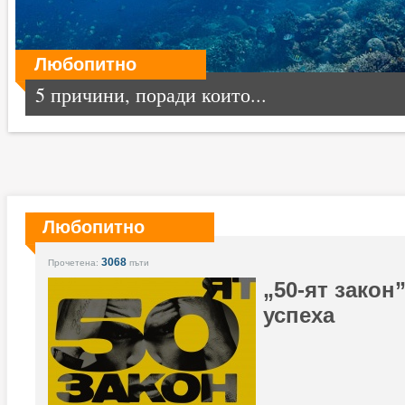
Любопитно
5 причини, поради които...
Любопитно
3068
Прочетена:
пъти
„50-ят закон
успеха