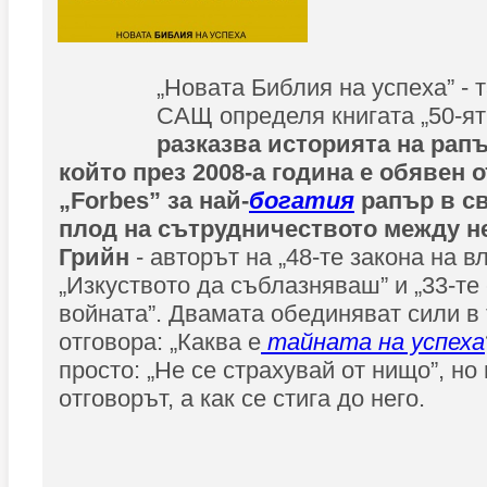
„Новата Библия на успеха” - 
САЩ определя книгата „50-ят 
разказва историята на рап
който през 2008-a година е обявен 
„Forbes” за най-
богатия
рапър в с
плод на сътрудничеството между н
Грийн
- авторът на „48-те закона на вл
„Изкуството да съблазняваш” и „33-те
войната”. Двамата обединяват сили в
отговора: „Каква е
тайната на успеха
просто: „Не се страхувай от нищо”, но
отговорът, а как се стига до него.