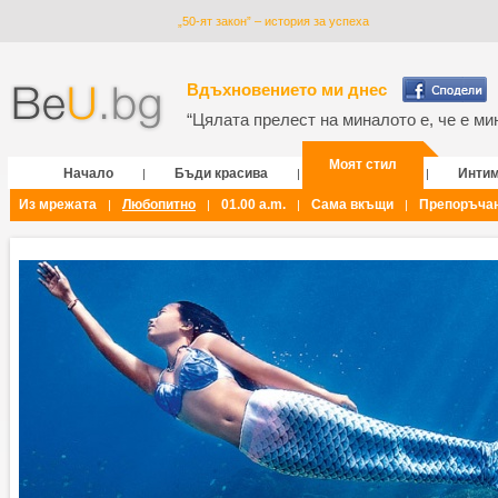
„50-ят закон” – история за успеха
Вдъхновението ми днес
“Цялата прелест на миналото е, че е мин
Моят стил
Начало
Бъди красива
Инти
|
|
|
Из мрежата
Любопитно
01.00 a.m.
Сама вкъщи
Препоръча
|
|
|
|