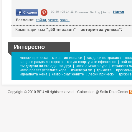
09:46 | 05-14-11
Никол
Източник: BeU.bg | Автор:
Елементи:
тайни
,
успех
,
закон
Коментари към
"„50-ят закон” – история за успеха":
Интересно
женски прически
|
какъв тип жена си
|
как да си по-красива
|
шок
защо се разделят хората
|
как да спортувате ефективно
|
най-п
създадени ли сте един за друг
|
каква е моята аура
|
сериозен л
какво правят успелите хора
|
изневери ми
|
трикчета
|
проблеми
идеалната жена
|
какво искат жените
|
лесни прически
|
грижи з
Copyright © 2010 BEU All rights reserved. |
Colocation @ Sofia Data Center