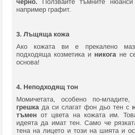
черно.
Ползвайте тъмните нюанси
например графит.
3. Лъщяща кожа
Ако кожата ви е прекалено маз
подходяща козметика и
никога
не се
основа!
4. Неподходящ тон
Момичетата, особено по-младите
грешка
да си слагат фон дьо тен с
тъмен
от цвета на кожата им. Това
идеята да имат тен. Само че рязка
тена на лицето и този на шията и ос