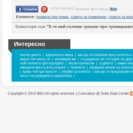
07:00 | 09-28-13
Мая
Източник: BeU | Автор:
Елементи:
правила при грима
,
съвети за гримиране
,
съвети за кра
Коментари към
"5-те най-големи грешки при гримиранет
Интересно
лесна диета
|
идеалната жена
|
как да отслабнем през есента и
какъв тип жена си
|
изневери ми
|
създадени ли сте един за друг
най-силните фотографии
|
лесни прически
|
съдбата
|
какво ис
свещени места в България
|
трикчета
|
модерни визии за есента
|
какво той ще прости
|
обувки за есента
|
как да се предпазим о
часът на раждане и характера
|
Copyright © 2010 BEU All rights reserved. |
Colocation @ Sofia Data Center