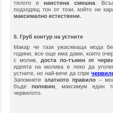
тялото е
наистина смешна
. Всъ
подходящ тон от този, който ни ка
максимално естествени.
5. Груб контур на устните
Макар че тази ужасяваща мода бе
години, все още има дами, които оче
с молив,
доста по-тъмен от черви
идеята на молива е леко да уголе
устните, но най-вече да спре
червил
Запомнете
златното правило
– мол
бъде
половин
, максимум един т
червилото.