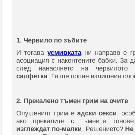
1. Червило по зъбите
И тогава
усмивката
ни направо е гр
асоциация с наконтените бабки. За д
след нанасянето на червилот
салфетка
. Тя ще попие излишния сло
2. Прекалено тъмен грим на очите
Опушеният грим е
адски секси
, осо
ако прекалите с тъмните тонов
изглеждат по-малки
. Решението?
Не