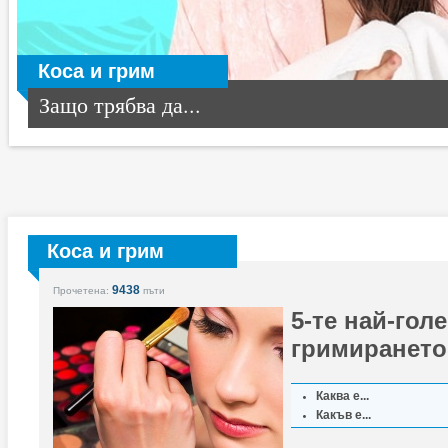
Коса и грим
Защо трябва да...
Коса и грим
9438
Прочетена:
пъти
5-те най-гол
гримирането
Каква е...
Какъв е...