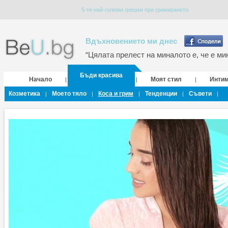
5-те най-големи грешки при гримирането
Вдъхновението ми днес
“Цялата прелест на миналото е, че е мин
Бъди красива
Начало
Моят стил
Инти
|
|
|
Козметика
Моето тяло
Коса и грим
Тенденции
Съвети
|
|
|
|
|