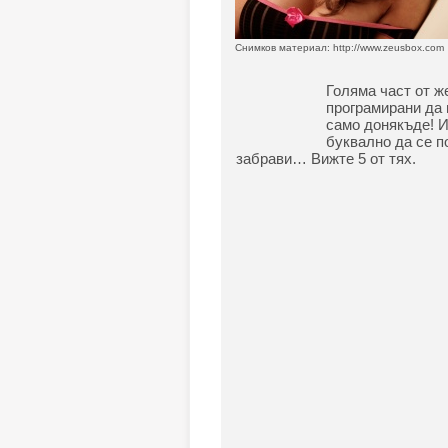
Снимков материал: http://www.zeusbox.com
Голяма част от ж
програмирани да 
само донякъде! И
буквално да се п
забрави… Вижте 5 от тях.