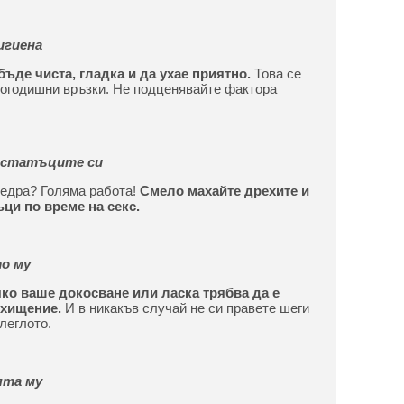
игиена
бъде чиста, гладка и да ухае приятно.
Това се
гогодишни връзки. Не подценявайте фактора
достатъците си
бедра? Голяма работа!
Смело махайте дрехите и
ъци по време на секс.
о му
ко ваше докосване или ласка трябва да е
зхищение.
И в никакъв случай не си правете шеги
леглото.
ята му