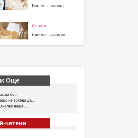
Няколко признака,...
Съвети
Няколко начина да...
ж Още
ак да се...
ащо не трябва да...
яколко неща,...
й-четени