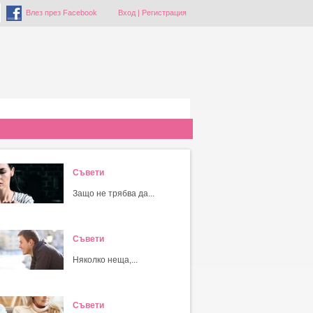
Влез през Facebook
Вход
|
Регистрация
Съвети
Защо не трябва да...
Съвети
Няколко неща,...
Съвети