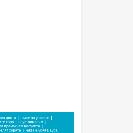
ва диета
|
грижи за устните
|
ите хора
|
неустоим грим
|
 да премахнем целулита
|
делят хората
|
каква е моята аура
|