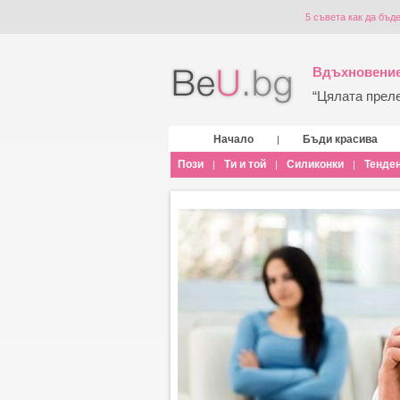
5 съвета как да бъд
Вдъхновение
“Цялата прелес
Начало
Бъди красива
|
Пози
Ти и той
Силиконки
Тенде
|
|
|