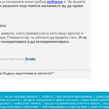
а го похвалите колко добър
любовник
е. За мъжете
е засилите още повече желанието му да прави
кса
момиче, което приема секса като нещо мръсно и
ние. Покажете му, че обичате да правите секс.
И не
е инициативата и да експериментирате.
Иглика
точник: BeU | Автор:
да бъдеш неустоима в леглото":
а
|
как да запазим любовта
|
съдбата
|
най-силните фотографии
|
шоколадо
ески за есента
|
как да се предпазим от грип и настинка
|
какво правят успел
ръзката
|
какво искат жените
|
как да отслабнем през есента и зимата
|
как
ак да спортувате ефективно
|
най-подходящите зодии за брак
|
защо се раз