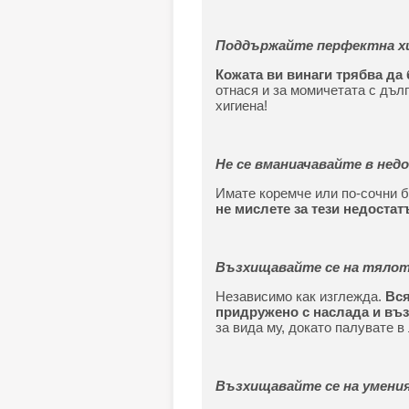
Поддържайте перфектна х
Кожата ви винаги трябва да 
отнася и за момичетата с дъл
хигиена!
Не се вманиачавайте в не
Имате коремче или по-сочни 
не мислете за тези недостат
Възхищавайте се на тялот
Независимо как изглежда.
Вся
придружено с наслада и въ
за вида му, докато палувате в 
Възхищавайте се на умени