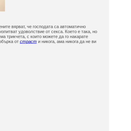
ените вярват, че господата са автоматично
изпитват удоволствие от секса. Което е така, но
ма трикчета, с които можете да го накарате
обърка от
страст
и никога, ама никога да не ви