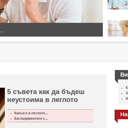
..
Ви
К
5 съвета как да бъдеш
З
неустоима в леглото
Н
Какъв е в леглото...
На
Експериментите с...