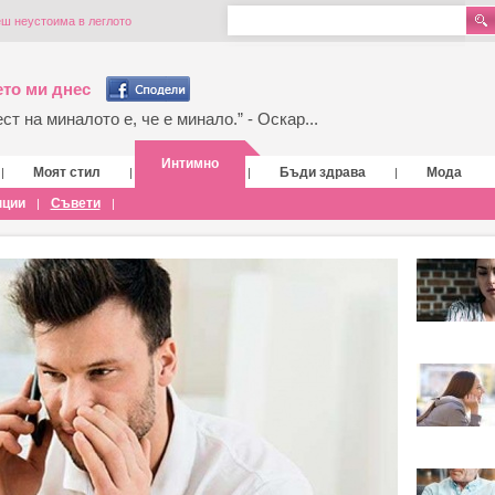
еш неустоима в леглото
то ми днес
т на миналото е, че е минало.” - Оскар...
Интимно
Моят стил
Бъди здрава
Мода
|
|
|
|
нции
Съвети
|
|