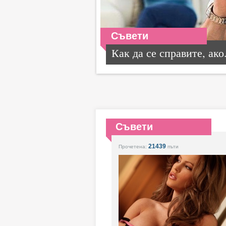
Съвети
Как да се справите, ако.
Съвети
21439
Прочетена:
пъти