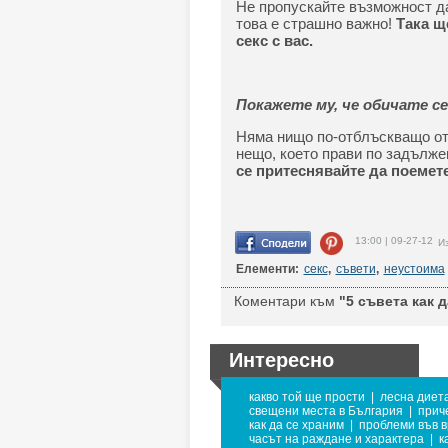
Не пропускайте възможност д
това е страшно важно!
Така щ
секс с вас.
Покажете му, че обичате се
Няма нищо по-отблъскващо от 
нещо, което прави по задълже
се притеснявайте да поемет
13:00 | 09-27-12
Из
Елементи:
секс
,
съвети
,
неустоима
Коментари към
"5 съвета как 
Интересно
какво той ще прости
|
лесна диет
свещени места в България
|
прич
как да се храним
|
проблеми във в
часът на раждане и характера
|
к