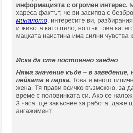
информацията с огромен интерес.
М
хареса фактът, че ви засипва с безбр
миналото
, интересите ви, разбирани
и живота като цяло, но пък това катег
мацката наистина има силни чувства 
Иска да сте постоянно заедно
Няма значение къде – в заведение, 
пейката в парка.
Това е много типич
жена. Тя прави всичко възможно, за д
време с половинката си. Ако се налож
3 часа, ще закъснее за работа, даже
ангажимент.