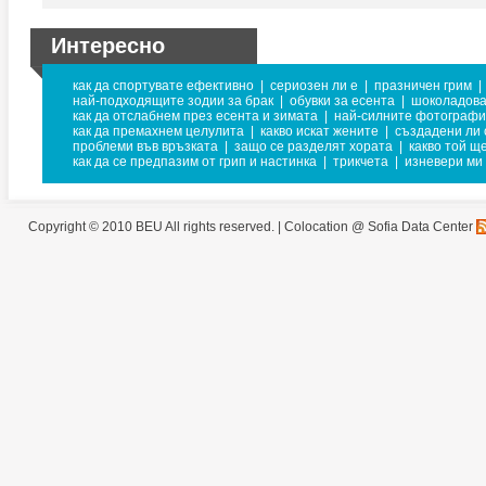
Интересно
как да спортувате ефективно
|
сериозен ли е
|
празничен грим
|
най-подходящите зодии за брак
|
обувки за есента
|
шоколадова
как да отслабнем през есента и зимата
|
най-силните фотограф
как да премахнем целулита
|
какво искат жените
|
създадени ли 
проблеми във връзката
|
защо се разделят хората
|
какво той щ
как да се предпазим от грип и настинка
|
трикчета
|
изневери ми
Copyright © 2010 BEU All rights reserved. |
Colocation @ Sofia Data Center