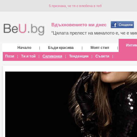
5 признака, че тя е влюбена в теб
Вдъхновението ми днес
“Цялата прелест на миналото е, че е мин
Инти
Начало
Бъди красива
Моят стил
|
|
|
Пози
Ти и той
Силиконки
Тенденции
Съвети
|
|
|
|
|