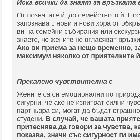
Иска всички да знаят за връзката 
От познатите й, до семейството й. По
запознава с нови и нови хора от обкр
ви на семейни събирания или екскурз
знаете, че жените не огласяват връзки
Ако ви приема за нещо временно, з
максимум няколко от приятелките й
Прекалено чувствителна е
Жените са си емоционални по природа
сигурни, че ако не изпитват силни чув
партньора си, могат да бъдат страшно
студени.
В случай, че вашата прияте
притеснява да говори за чувства, ка
показва, значи със сигурност ги има