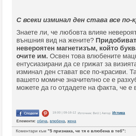
С всеки изминал ден става все по-
Знаете ли, че любовта влияе невероя
външния вид на жените?
Придобиват
невероятен магнетизъм, който букв
очите им.
Освен това влюбените мацк
ентусиазирани да се грижат за визията
изминал ден стават все по-красиви. Та
вашето момиче значително се е разху
можете да го отдадете на факта, че е
19:00 | 09-16-12
Иглика
Източник: BeU | Автор:
Елементи:
обича
,
влюбена
,
жена
Коментари към
"5 признака, че тя е влюбена в теб":