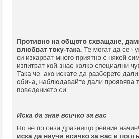
Противно на общото схващане, дами
влюбват току-така.
Те могат да се чу
си изкарват много приятно с някой сим
изпитват кой-знае колко специални чу
Така че, ако искате да разберете дал
обича, наблюдавайте дали проявява т
поведението си.
Иска да знае всичко за вас
Но не по онзи дразнещо ревнив начин
иска да научи всичко за вас и погл