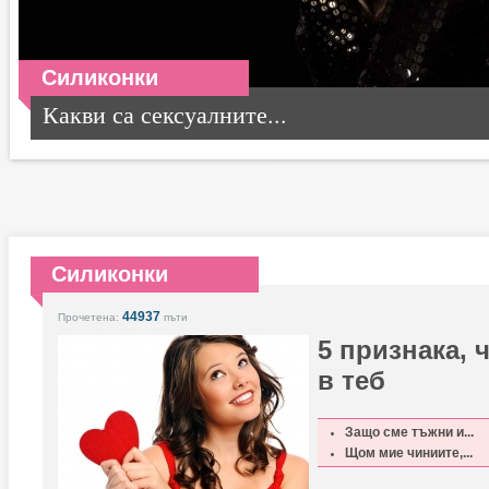
Силиконки
Какви са сексуалните...
Силиконки
44937
Прочетена:
пъти
5 признака, 
в теб
Защо сме тъжни и...
Щом мие чиниите,...