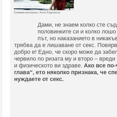
Снимков материал: Anna Pogossova
Дами, не знаем колко сте сър
половинките си и колко лошо
път, но наказанието в никакъ
трябва да е лишаване от секс. Повярв
добро е! Едно, че скоро може да забе
червило по ризата му и второ – вреди
и физическото ви здраве.
Ако все по-
глава“, ето няколко признака, че сп
нуждаете от секс.