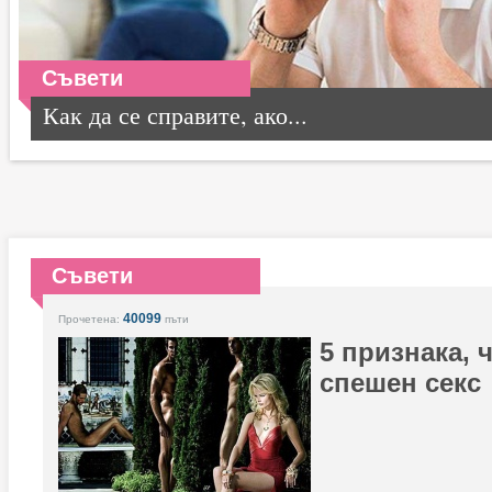
Съвети
Как да се справите, ако...
Съвети
40099
Прочетена:
пъти
5 признака, 
спешен секс