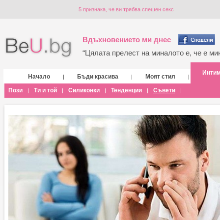
5 признака, че ви трябва спешен секс
Вдъхновението ми днес
“Цялата прелест на миналото е, че е мин
Инти
Начало
Бъди красива
Моят стил
|
|
|
Пози
Ти и той
Силиконки
Тенденции
Съвети
|
|
|
|
|