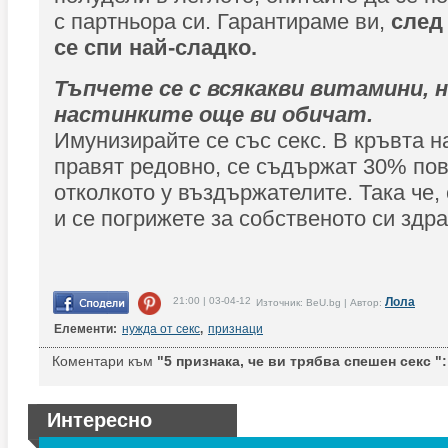
с партньора си. Гарантираме ви,
след
се спи най-сладко.
Тъпчете се с всякакви витамини, 
настинките още ви обичат.
Имунизирайте се със секс. В кръвта на
правят редовно, се съдържат 30% пов
отколкото у въздържателите. Така че,
и се погрижете за собственото си здра
21:00 | 03-04-12
Лола
Източник: BeU.bg | Автор:
Елементи:
нужда от секс
,
признаци
Коментари към
"5 признака, че ви трябва спешен секс ":
Интересно