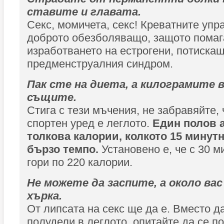
ставите и главата.
Секс, момичета, секс! Креватните упр
доброто обезболяващо, защото помаг
изработването на естрогени, потискащ
предменструалния синдром.
Пак сте на диета, а килограмите в
същите.
Стига с тези мъчения, не забравяйте,
спортен уред е леглото.
Един полов а
толкова калории, колкото 15 минутн
бързо темпо.
Установено е, че с 30 м
гори по 220 калории.
Не можете да заспите, а около вас
хърка.
От липсата на секс ще да е. Вместо да
полудели в леглото, опитайте да се п