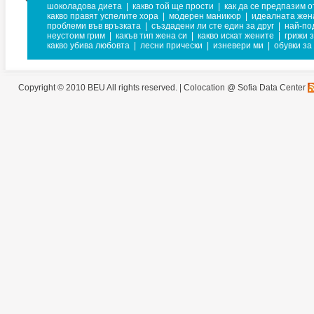
шоколадова диета
|
какво той ще прости
|
как да се предпазим о
какво правят успелите хора
|
модерен маникюр
|
идеалната жен
проблеми във връзката
|
създадени ли сте един за друг
|
най-по
неустоим грим
|
какъв тип жена си
|
какво искат жените
|
грижи 
какво убива любовта
|
лесни прически
|
изневери ми
|
обувки за
Copyright © 2010 BEU All rights reserved. |
Colocation @ Sofia Data Center