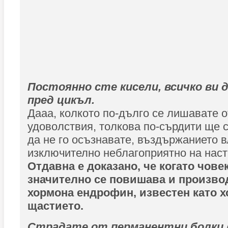
Постоянно сте кисели, всичко ви д
пред цикъл.
Дааа, колкото по-дълго се лишавате о
удоволствия, толкова по-сърдити ще с
да не го осъзнавате, въздържанието 
изключително неблагоприятно на наст
Отдавна е доказано, че когато човек
значително се повишава и произво
хормона ендрофин, известен като х
щастието.
Страдате от перманентни болки 