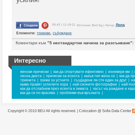
06:45 | 12-19-11
Лола
Източник: BeU.bg | Автор:
Елементи:
трикове
,
събуждане
Коментари към
"5 нестандартни начина за разсънване":
Интересно
женски прически
|
как да спортувате ефективно
|
изневери ми
|
лесна диета
|
прически за есента
|
какъв тип жена си
|
как да п
трикчета
|
грижи за устните
|
създадени ли сте един за друг
|
на
какво правят успелите хора
|
най-силните фотографии
|
най-пол
как да отслабнем през есента и зимата
|
часът на раждане и хар
как да си по-красива
|
проблеми във връзката
|
Copyright © 2010 BEU All rights reserved. |
Colocation @ Sofia Data Center