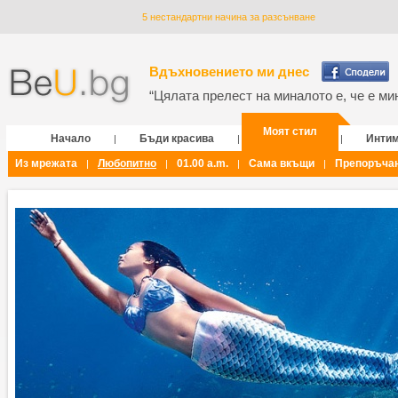
5 нестандартни начина за разсънване
Вдъхновението ми днес
“Цялата прелест на миналото е, че е мин
Моят стил
Начало
Бъди красива
Инти
|
|
|
Из мрежата
Любопитно
01.00 a.m.
Сама вкъщи
Препоръча
|
|
|
|