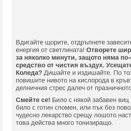
Вдигайте щорите, отдръпнете завесите
енергия от светлината!
Отворете шир
за няколко минути, защото няма п
средство от чистия въздух. Усещат
Коледа?
Дишайте и издишайте. По то
повишите нивото на кислорода в кръв
делничния стрес далеч от празничното
Смейте се!
Било с някой забавен виц 
било с готин спомен, или пък без пов
чудесно лекарство срещу лошото нас
това действа много тонизиращо.