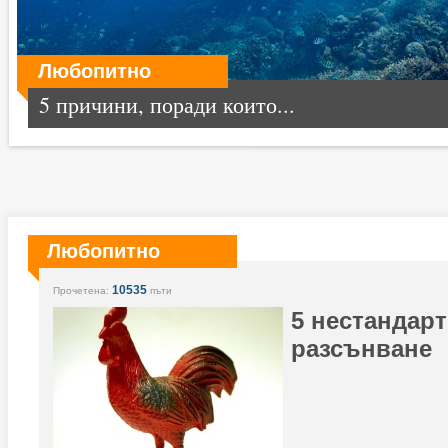
Любопитно
5 причини, поради които...
Любопитно
10535
Прочетена:
пъти
5 нестандарт
разсънване