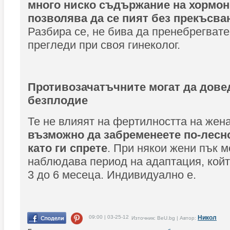
много ниско съдържание на хормон
позволява да се пият без прекъсван
Разбира се, не бива да пренебрегват
прегледи при своя гинеколог.
Противозачатъчните могат да дове
безплодие
Те не влияят на фертилността на жен
възможно да забременеете по-лесно
като ги спрете
. При някои жени пък м
наблюдава период на адаптация, кой
3 до 6 месеца. Индивидуално е.
09:00 | 03-25-12
Никол
Източник: BeU.bg | Автор: