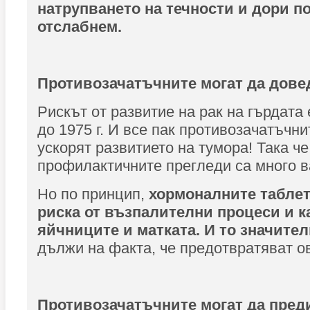
натрупването на течности и дори п
отслабнем.
Противозачатъчните могат да довед
Рискът от развитие на рак на гърдата
до 1975 г. И все пак противозачатъчни
ускорят развитието на тумора! Така че
профилактичните прегледи са много в
Но по принцип,
хормоналните табле
риска от възпалителни процеси и к
яйчниците и матката. И то значите
дължи на факта, че предотвратяват о
Противозачатъчните могат да пред