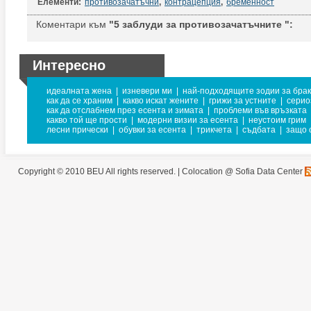
Елементи:
противозачатъчни
,
контрацепция
,
бременност
Коментари към
"5 заблуди за противозачатъчните ":
Интересно
идеалната жена
|
изневери ми
|
най-подходящите зодии за брак
как да се храним
|
какво искат жените
|
грижи за устните
|
серио
как да отслабнем през есента и зимата
|
проблеми във връзката
какво той ще прости
|
модерни визии за есента
|
неустоим грим
лесни прически
|
обувки за есента
|
трикчета
|
съдбата
|
защо 
Copyright © 2010 BEU All rights reserved. |
Colocation @ Sofia Data Center