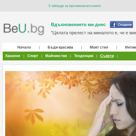
5 заблуди за противозачатъчните
Вдъхновението ми днес
“Цялата прелест на миналото е, че е мин
Начало
Бъди красива
Моят стил
Инти
|
|
|
Хранене
Спорт
Майчинство
Тенденции
Съвети
|
|
|
|
|