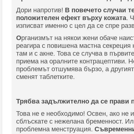
Дори напротив!
В повечето случаи т
положителен ефект върху кожата
. 
изписват именно с цел да се спре разв
О
рганизмът на някои жени обаче наи
реагира с повишена мастна секреция н
там и с акне. Това се случва в първит
приема на оралните контрацептиви. Н
проблемът отшумява бързо, а другият
сменят таблетките.
Трябва задължително да се прави 
Това не е необходимо! Освен, ако не и
сблъскате с нежелана бременност. Ил
проблемна менструация.
Съвременнит