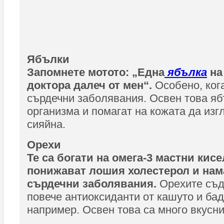
Ябълки
Запомнете мотото: „Една
ябълка
на
доктора далеч от мен“.
Особено, кога
сърдечни заболявания. Освен това яб
организма и помагат на кожата да изг
сияйна.
Орехи
Те са богати на омега-3 мастни кис
понижават лошия холестерол и нам
сърдечни заболявания.
Орехите съд
повече антиоксиданти от кашуто и ба
например. Освен това са много вкусни