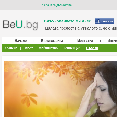
4 храни за дълголетие
Вдъхновението ми днес
“Цялата прелест на миналото е, че е мин
Начало
Бъди красива
Моят стил
Инти
|
|
|
Хранене
Спорт
Майчинство
Тенденции
Съвети
|
|
|
|
|