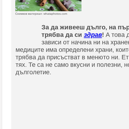
Снимков материал: whataphotos.com
За да живееш дълго, на пъ
трябва да си
здрав
!
A това 
зависи от начинa ни на хране
медиците има определени храни, кои
трябва да присъстват в менюто ни. Ет
тях. Те са не само вкусни и полезни, н
дълголетие.