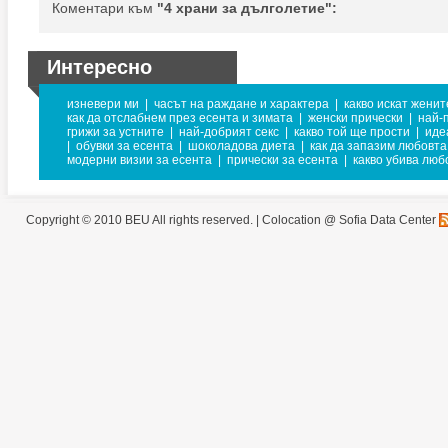
Коментари към
"4 храни за дълголетие":
Интересно
изневери ми
|
часът на раждане и характера
|
какво искат женит
как да отслабнем през есента и зимата
|
женски прически
|
най-
грижи за устните
|
най-добрият секс
|
какво той ще прости
|
иде
|
обувки за есента
|
шоколадова диета
|
как да запазим любовта
модерни визии за есента
|
прически за есента
|
какво убива люб
Copyright © 2010 BEU All rights reserved. |
Colocation @ Sofia Data Center