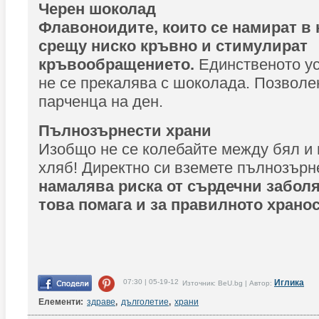
Черен шоколад
Флавоноидите, които се намират в 
срещу ниско кръвно и стимулират
кръвообращението.
Единственото ус
не се прекалява с шоколада. Позволен
парченца на ден.
Пълнозърнести храни
Изобщо не се колебайте между бял и
хляб! Директно си вземете пълнозърн
намалява риска от сърдечни забол
това помага и за правилното храно
07:30 | 05-19-12
Иглика
Източник: BeU.bg | Автор:
Елементи:
здраве
,
дълголетие
,
храни